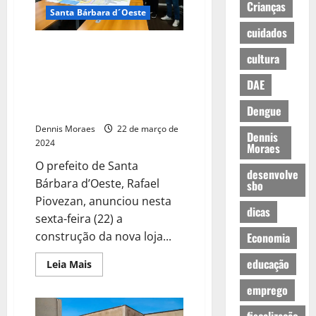
Crianças
Santa Bárbara d´Oeste
cuidados
Prefeito Rafael Piovezan
cultura
anuncia construção da nova loja
do Supermercados Davita e de
DAE
um Mall na Avenida Antônio
Pedroso
Dengue
Dennis Moraes
22 de março de
Dennis
2024
Moraes
O prefeito de Santa
desenvolve
Bárbara d’Oeste, Rafael
sbo
Piovezan, anunciou nesta
dicas
sexta-feira (22) a
construção da nova loja...
Economia
educação
Leia Mais
emprego