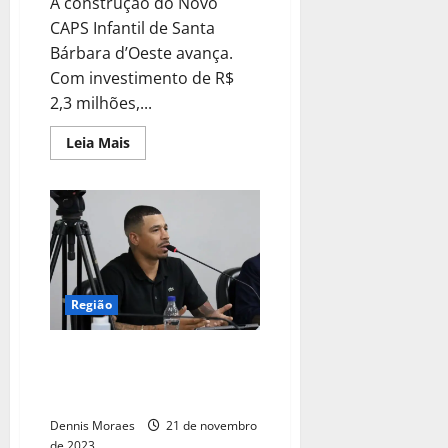
A construção do Novo
CAPS Infantil de Santa
Bárbara d’Oeste avança.
Com investimento de R$
2,3 milhões,...
Leia Mais
Região
Juninho Dias sugere construção
de área de lazer completa no
bairro Jardim Brasil
Dennis Moraes
21 de novembro
de 2023