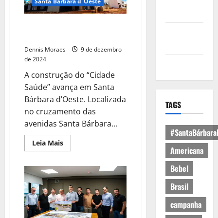
Política de
Santa Bárbara d´Oeste
Privacidade
Avança a construção do “Cidade
Política de
Saúde” em Santa Bárbara
Cookies
Dennis Moraes
9 de dezembro
de 2024
Expediente
A construção do “Cidade
Saúde” avança em Santa
Bárbara d’Oeste. Localizada
TAGS
no cruzamento das
avenidas Santa Bárbara...
#SantaBárbara
Leia Mais
Americana
Bebel
Brasil
campanha