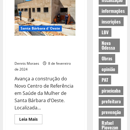
fiscalização
informações
inscrições
Santa Bárbara d´Oeste
LBV
Nova
Avança a construção do Novo
Odessa
Centro de Referência em Saúde
da Mulher de Santa Bárbara
Obras
Dennis Moraes
8 de fevereiro
opinião
de 2024
Avança a construção do
PAT
Novo Centro de Referência
piracicaba
em Saúde da Mulher de
Santa Bárbara d’Oeste.
prefeitura
Localizada...
prevenção
Leia Mais
Rafael
Piovezan