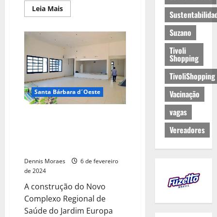
Leia Mais
Sustentabilida
Suzano
Tivoli
Shopping
TivoliShopping
Santa Bárbara d´Oeste
Vacinação
vagas
Construções do Novo Complexo
Regional de Saúde e da Nova
Vereadores
Administração Regional do
Jardim Europa avançam
Dennis Moraes
6 de fevereiro
de 2024
A construção do Novo
Complexo Regional de
Saúde do Jardim Europa