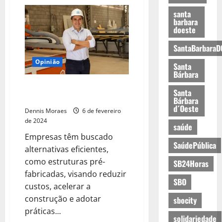
santa
barbara
doeste
SantaBarbaraD
Opinião
Santa
Bárbara
Construção do futuro: 3 valores
Santa
do ESG por meio do steel frame
Bárbara
d´Oeste
Dennis Moraes
6 de fevereiro
de 2024
saúde
Empresas têm buscado
SaúdePública
alternativas eficientes,
como estruturas pré-
SB24Horas
fabricadas, visando reduzir
SBO
custos, acelerar a
construção e adotar
sbocity
práticas...
solidariedade