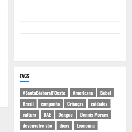
Quem Somos
Termos de Uso
Política de Privacidade
Política de Cookies
Expediente
TAGS
#SantaBárbaraD'Oeste
Americana
Bebel
Brasil
campanha
Crianças
cuidados
cultura
DAE
Dengue
Dennis Moraes
desenvolve sbo
dicas
Economia