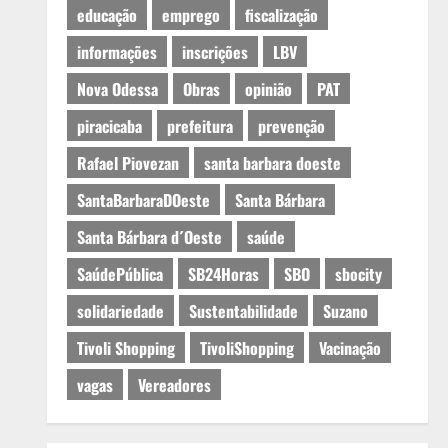
educação
emprego
fiscalização
informações
inscrições
LBV
Nova Odessa
Obras
opinião
PAT
piracicaba
prefeitura
prevenção
Rafael Piovezan
santa barbara doeste
SantaBarbaraDOeste
Santa Bárbara
Santa Bárbara d´Oeste
saúde
SaúdePública
SB24Horas
SBO
sbocity
solidariedade
Sustentabilidade
Suzano
Tivoli Shopping
TivoliShopping
Vacinação
vagas
Vereadores