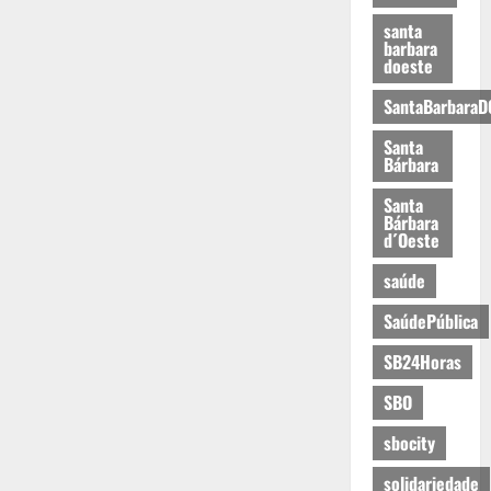
santa
barbara
doeste
SantaBarbaraD
Santa
Bárbara
Santa
Bárbara
d´Oeste
saúde
SaúdePública
SB24Horas
SBO
sbocity
solidariedade