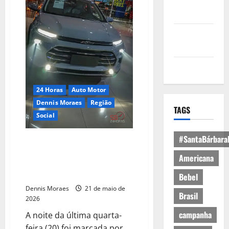
Política de
Privacidade
Política de
Cookies
Expediente
24 Horas
Auto Motor
Dennis Moraes
Região
TAGS
Social
#SantaBárbara
Novo Chevrolet Sonic é
apresentado em coquetel
Americana
exclusivo na Automec Chevrolet
Americana
Bebel
Dennis Moraes
21 de maio de
Brasil
2026
campanha
A noite da última quarta-
feira (20) foi marcada por