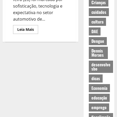
Crianças
sofisticação, tecnologia e
cuidados
expectativa no setor
automotivo de...
cultura
Leia Mais
DAE
Dengue
Dennis
Moraes
desenvolve
sbo
dicas
Economia
educação
emprego