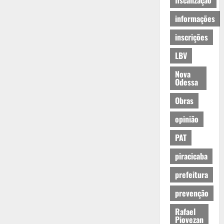
fiscalização
informações
inscrições
LBV
Nova
Odessa
Obras
opinião
PAT
piracicaba
prefeitura
prevenção
Rafael
Piovezan