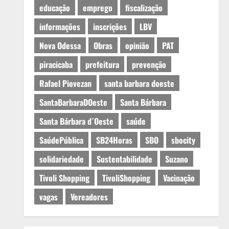
educação
emprego
fiscalização
informações
inscrições
LBV
Nova Odessa
Obras
opinião
PAT
piracicaba
prefeitura
prevenção
Rafael Piovezan
santa barbara doeste
SantaBarbaraDOeste
Santa Bárbara
Santa Bárbara d´Oeste
saúde
SaúdePública
SB24Horas
SBO
sbocity
solidariedade
Sustentabilidade
Suzano
Tivoli Shopping
TivoliShopping
Vacinação
vagas
Vereadores