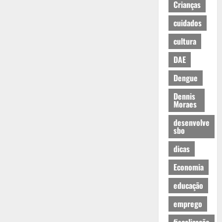
Crianças
cuidados
cultura
DAE
Dengue
Dennis
Moraes
desenvolve
sbo
dicas
Economia
educação
emprego