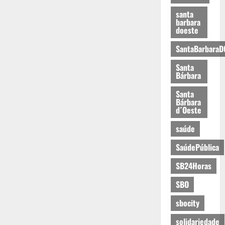
santa
barbara
doeste
SantaBarbaraD
Santa
Bárbara
Santa
Bárbara
d´Oeste
saúde
SaúdePública
SB24Horas
SBO
sbocity
solidariedade