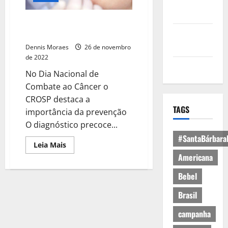
Política de
Privacidade
Diagnóstico precoce do câncer
Política de
aumenta chances de cura
Cookies
Dennis Moraes
26 de novembro
de 2022
Expediente
No Dia Nacional de
Combate ao Câncer o
CROSP destaca a
TAGS
importância da prevenção
O diagnóstico precoce...
#SantaBárbara
Leia Mais
Americana
Bebel
Brasil
campanha