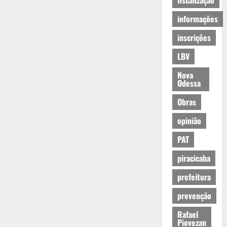
fiscalização
informações
inscrições
LBV
Nova
Odessa
Obras
opinião
PAT
piracicaba
prefeitura
prevenção
Rafael
Piovezan