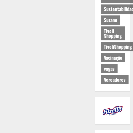
Sustentabilida
Suzano
Tivoli
Shopping
TivoliShopping
Vacinação
vagas
Vereadores