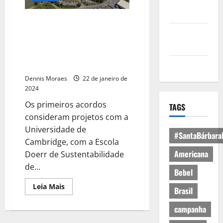
Política de
Privacidade
Suzano celebra centenário com
a intenção de investir US$ 100
Política de
milhões em Pesquisa e
Cookies
Educação para a
Expediente
Sustentabilidade
Dennis Moraes
22 de janeiro de
2024
Os primeiros acordos
TAGS
consideram projetos com a
Universidade de
#SantaBárbara
Cambridge, com a Escola
Americana
Doerr de Sustentabilidade
de...
Bebel
Leia Mais
Brasil
campanha