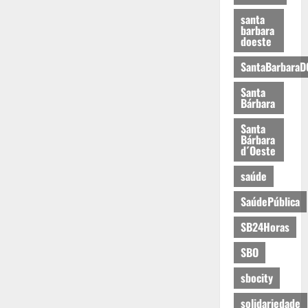
santa
barbara
doeste
SantaBarbaraD
Santa
Bárbara
Santa
Bárbara
d´Oeste
saúde
SaúdePública
SB24Horas
SBO
sbocity
solidariedade