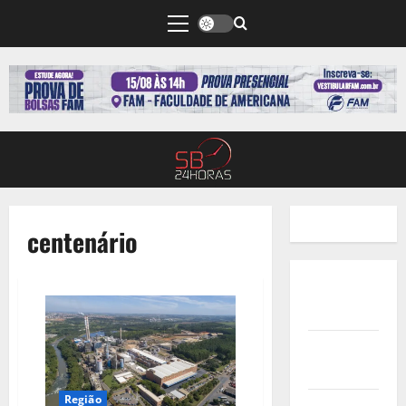
centenário
Quem
Somos
Termos de
Uso
Região