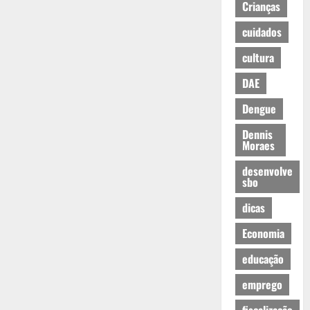
Crianças
cuidados
cultura
DAE
Dengue
Dennis
Moraes
desenvolve
sbo
dicas
Economia
educação
emprego