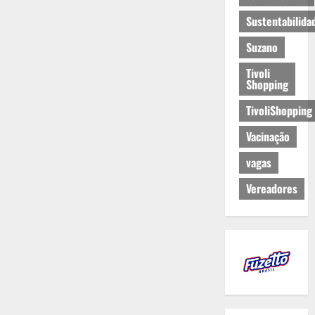
Sustentabilida
Suzano
Tivoli
Shopping
TivoliShopping
Vacinação
vagas
Vereadores