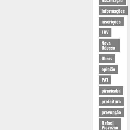
fiscalização
informações
inscrições
LBV
Nova
Odessa
Obras
opinião
PAT
piracicaba
prefeitura
prevenção
Rafael
Piovezan