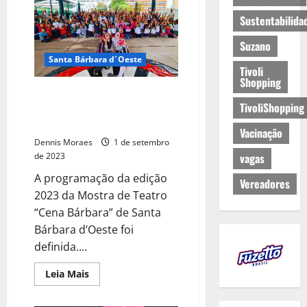
Sustentabilida
Suzano
Santa Bárbara d´Oeste
Tivoli
Shopping
Programação da Mostra de
TivoliShopping
Teatro “Cena Bárbara” 2023 é
definida
Vacinação
Dennis Moraes
1 de setembro
de 2023
vagas
A programação da edição
Vereadores
2023 da Mostra de Teatro
“Cena Bárbara” de Santa
Bárbara d’Oeste foi
definida....
Leia Mais