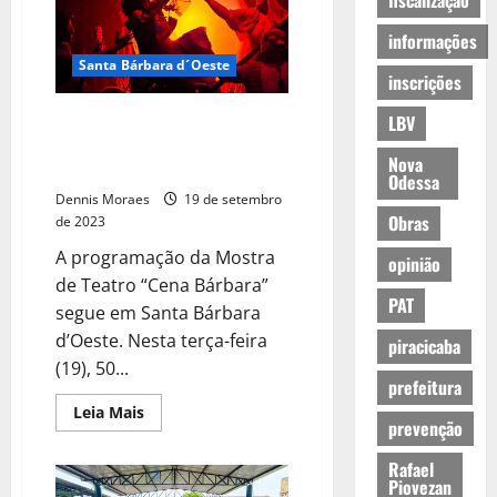
fiscalização
informações
Santa Bárbara d´Oeste
inscrições
Segue programação da Mostra
LBV
de Teatro “Cena Bárbara” de
Nova
Santa Bárbara
Odessa
Dennis Moraes
19 de setembro
Obras
de 2023
A programação da Mostra
opinião
de Teatro “Cena Bárbara”
PAT
segue em Santa Bárbara
d’Oeste. Nesta terça-feira
piracicaba
(19), 50...
prefeitura
Leia Mais
prevenção
Rafael
Piovezan