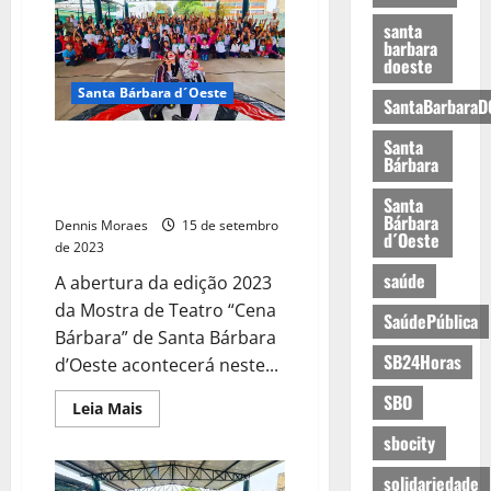
santa
barbara
doeste
Santa Bárbara d´Oeste
SantaBarbaraD
Santa
Abertura da Mostra de Teatro
Bárbara
Cena Bárbara 2023 acontece
neste sábado (16)
Santa
Bárbara
Dennis Moraes
15 de setembro
d´Oeste
de 2023
saúde
A abertura da edição 2023
da Mostra de Teatro “Cena
SaúdePública
Bárbara” de Santa Bárbara
SB24Horas
d’Oeste acontecerá neste...
SBO
Leia Mais
sbocity
solidariedade