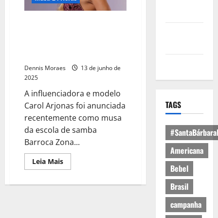
Política de
Privacidade
Musa da Barroca Zona Sul, Carol
Política de
Arjonas exibe cintura finíssima
Cookies
com look ousado após perder 2
quilos
Expediente
Dennis Moraes
13 de junho de
2025
A influenciadora e modelo
TAGS
Carol Arjonas foi anunciada
recentemente como musa
da escola de samba
#SantaBárbara
Barroca Zona...
Americana
Leia Mais
Bebel
Brasil
campanha