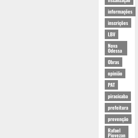
fiscalização
informações
inscrições
LBV
Nova
Odessa
Obras
opinião
PAT
piracicaba
prefeitura
prevenção
Rafael
Piovezan