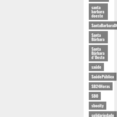
santa
barbara
doeste
SantaBarbaraD
Santa
Bárbara
Santa
Bárbara
d´Oeste
saúde
SaúdePública
SB24Horas
SBO
sbocity
solidariedade