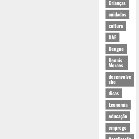
Crianças
cuidados
cultura
DAE
Dengue
Dennis
Moraes
desenvolve
sbo
dicas
Economia
educação
emprego