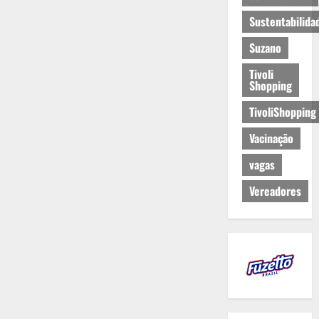
Sustentabilida
Suzano
Tivoli
Shopping
TivoliShopping
Vacinação
vagas
Vereadores