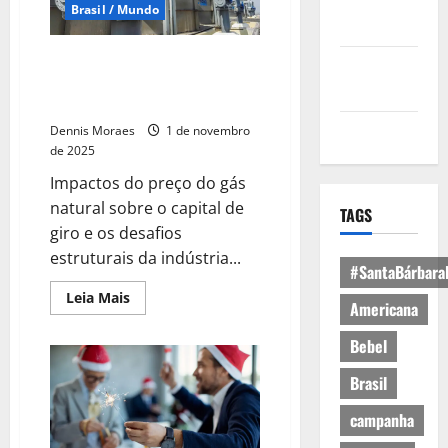
Política de
Brasil / Mundo
Privacidade
Custo elevado do gás natural
Política de
pressiona capital de giro da
Cookies
indústria brasileira
Expediente
Dennis Moraes
1 de novembro
de 2025
Impactos do preço do gás
natural sobre o capital de
TAGS
giro e os desafios
estruturais da indústria...
#SantaBárbara
Leia Mais
Americana
Bebel
Brasil
campanha