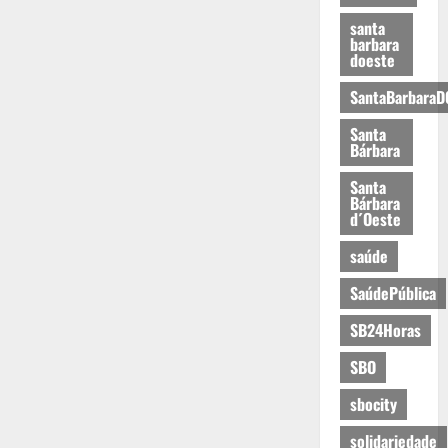
santa
barbara
doeste
SantaBarbaraD
Santa
Bárbara
Santa
Bárbara
d´Oeste
saúde
SaúdePública
SB24Horas
SBO
sbocity
solidariedade