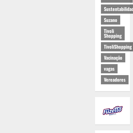
Sustentabilida
Suzano
Tivoli
Shopping
TivoliShopping
Vacinação
vagas
Vereadores