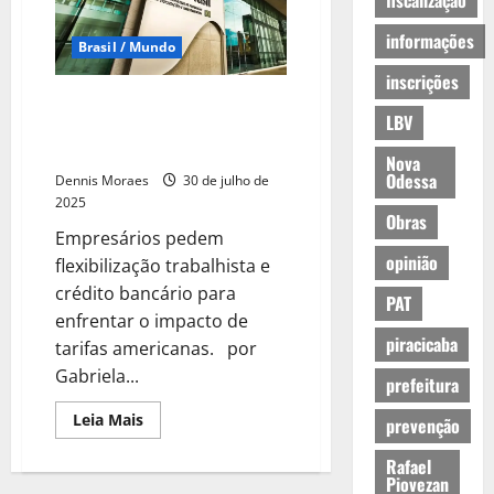
fiscalização
informações
Brasil / Mundo
inscrições
Exportadores à deriva: o
LBV
tarifaço que acendeu o alerta
vermelho na indústria brasileira
Nova
Odessa
Dennis Moraes
30 de julho de
2025
Obras
Empresários pedem
opinião
flexibilização trabalhista e
crédito bancário para
PAT
enfrentar o impacto de
piracicaba
tarifas americanas. por
Gabriela...
prefeitura
Leia Mais
prevenção
Rafael
Piovezan