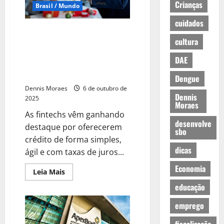
Crianças
Brasil / Mundo
cuidados
Pesquisa inédita mostra
cultura
aumento de empréstimos por
empresas que buscam
DAE
abastecer estoques para a
Black Friday e o Natal
Dengue
Dennis Moraes
6 de outubro de
Dennis
2025
Moraes
As fintechs vêm ganhando
desenvolve
destaque por oferecerem
sbo
crédito de forma simples,
dicas
ágil e com taxas de juros...
Economia
Leia Mais
educação
emprego