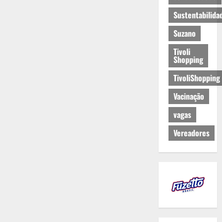
Sustentabilida
Suzano
Tivoli
Shopping
TivoliShopping
Vacinação
vagas
Vereadores