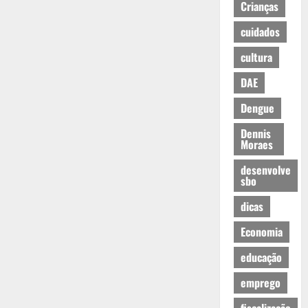
Crianças
cuidados
cultura
DAE
Dengue
Dennis
Moraes
desenvolve
sbo
dicas
Economia
educação
emprego