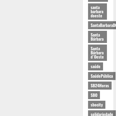
santa
barbara
doeste
SantaBarbaraD
Santa
Bárbara
Santa
Bárbara
d´Oeste
saúde
SaúdePública
SB24Horas
SBO
sbocity
solidariedade