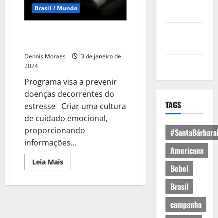
Política de
Brasil / Mundo
Privacidade
Política de
Campanha Janeiro Branco alerta
para saúde mental e emocional
Cookies
Dennis Moraes
3 de janeiro de
Expediente
2024
Programa visa a prevenir
doenças decorrentes do
TAGS
estresse Criar uma cultura
de cuidado emocional,
proporcionando
#SantaBárbara
informações...
Americana
Leia Mais
Bebel
Brasil
campanha