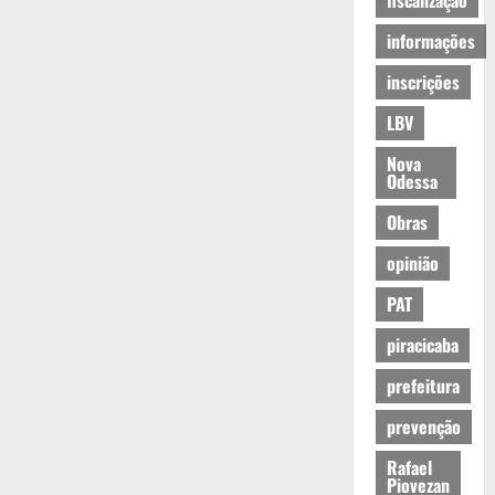
fiscalização
informações
inscrições
LBV
Nova
Odessa
Obras
opinião
PAT
piracicaba
prefeitura
prevenção
Rafael
Piovezan