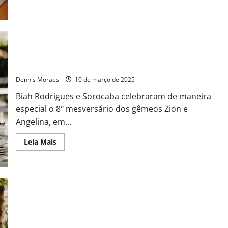
Biah Rodrigues e Sorocaba comemoram o 8º Mesversário dos
Gêmeos Zion e Angelina
Dennis Moraes
10 de março de 2025
Biah Rodrigues e Sorocaba celebraram de maneira
especial o 8º mesversário dos gêmeos Zion e
Angelina, em...
Leia Mais
Biah e Sorocaba celebram 7 meses dos gêmeos Zion e