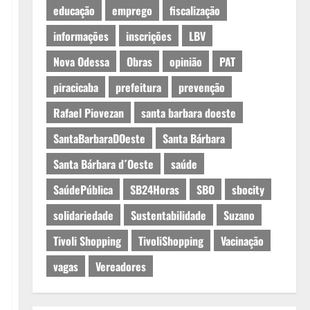
educação
emprego
fiscalização
informações
inscrições
LBV
Nova Odessa
Obras
opinião
PAT
piracicaba
prefeitura
prevenção
Rafael Piovezan
santa barbara doeste
SantaBarbaraDOeste
Santa Bárbara
Santa Bárbara d´Oeste
saúde
SaúdePública
SB24Horas
SBO
sbocity
solidariedade
Sustentabilidade
Suzano
Tivoli Shopping
TivoliShopping
Vacinação
vagas
Vereadores