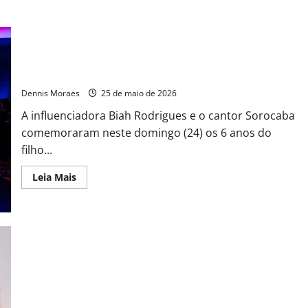
Biah Rodrigues e Sorocaba celebram os 6 anos de Theo com
festa temática de Transformers em Campinas
Dennis Moraes
25 de maio de 2026
A influenciadora Biah Rodrigues e o cantor Sorocaba
comemoraram neste domingo (24) os 6 anos do
filho...
Leia Mais