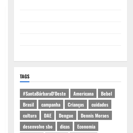
Quem Somos
Termos de Uso
Política de Privacidade
Política de Cookies
Expediente
TAGS
#SantaBárbaraD'Oeste
Americana
Bebel
Brasil
campanha
Crianças
cuidados
cultura
DAE
Dengue
Dennis Moraes
desenvolve sbo
dicas
Economia