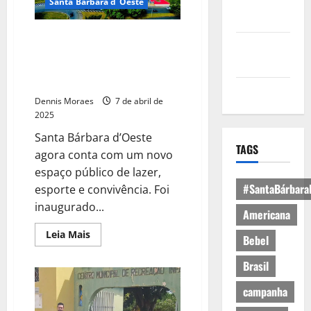
Política de
Santa Bárbara d´Oeste
Privacidade
Santa Bárbara d’Oeste inaugura
Política de
o maior parque linear da região:
Cookies
Parque das Paineiras é
entregue à população
Expediente
Dennis Moraes
7 de abril de
2025
Santa Bárbara d’Oeste
TAGS
agora conta com um novo
espaço público de lazer,
#SantaBárbara
esporte e convivência. Foi
inaugurado...
Americana
Leia Mais
Bebel
Brasil
campanha