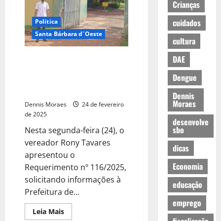
Crianças
cuidados
Política
Santa Bárbara d´Oeste
cultura
Prioridades em debate:
DAE
enquanto a dengue avança,
Dengue
vereador foca na reforma de
parque infantil
Dennis
Moraes
Dennis Moraes
24 de fevereiro
de 2025
desenvolve
sbo
Nesta segunda-feira (24), o
vereador Rony Tavares
dicas
apresentou o
Economia
Requerimento nº 116/2025,
solicitando informações à
educação
Prefeitura de...
emprego
Leia Mais