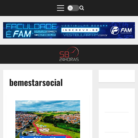
bemestarsocial
Quem
Somos
Termos de
Uso