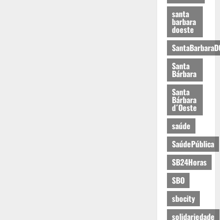
santa
barbara
doeste
SantaBarbaraD
Santa
Bárbara
Santa
Bárbara
d´Oeste
saúde
SaúdePública
SB24Horas
SBO
sbocity
solidariedade