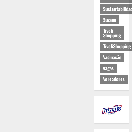
Sustentabilida
Suzano
Tivoli
Shopping
TivoliShopping
Vacinação
vagas
Vereadores