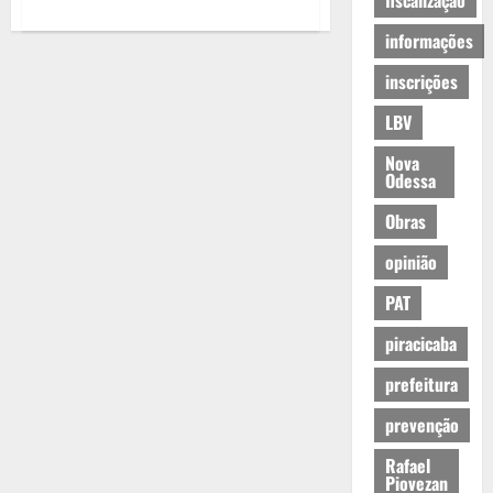
fiscalização
informações
inscrições
LBV
Nova
Odessa
Obras
opinião
PAT
piracicaba
prefeitura
prevenção
Rafael
Piovezan