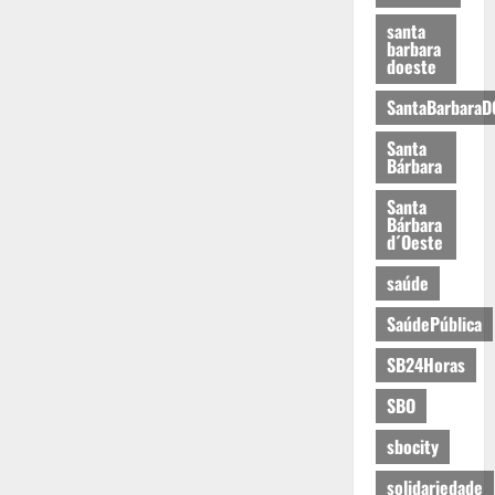
santa
barbara
doeste
SantaBarbaraD
Santa
Bárbara
Santa
Bárbara
d´Oeste
saúde
SaúdePública
SB24Horas
SBO
sbocity
solidariedade