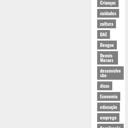
Crianças
cuidados
cultura
DAE
Dengue
Dennis
Moraes
desenvolve
sbo
dicas
Economia
educação
emprego