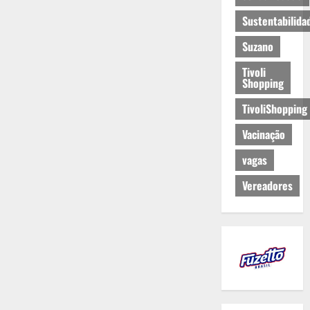
Sustentabilida
Suzano
Tivoli
Shopping
TivoliShopping
Vacinação
vagas
Vereadores