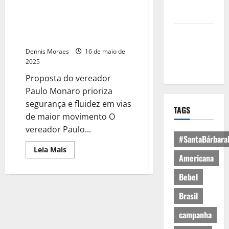
Política de
Projeto propõe semáforos com
Privacidade
temporizador para melhorar
trânsito em Santa Bárbara
Política de
d’Oeste
Cookies
Dennis Moraes
16 de maio de
2025
Expediente
Proposta do vereador
Paulo Monaro prioriza
segurança e fluidez em vias
TAGS
de maior movimento O
vereador Paulo...
#SantaBárbara
Leia Mais
Americana
Bebel
Brasil
campanha