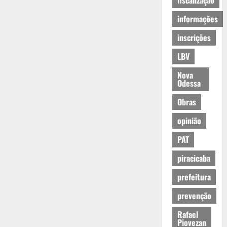
fiscalização
informações
inscrições
LBV
Nova
Odessa
Obras
opinião
PAT
piracicaba
prefeitura
prevenção
Rafael
Piovezan