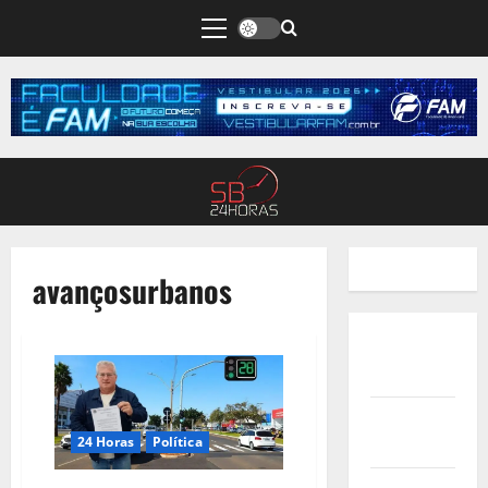
avançosurbanos
Quem
Somos
Termos de
24 Horas
Política
Uso