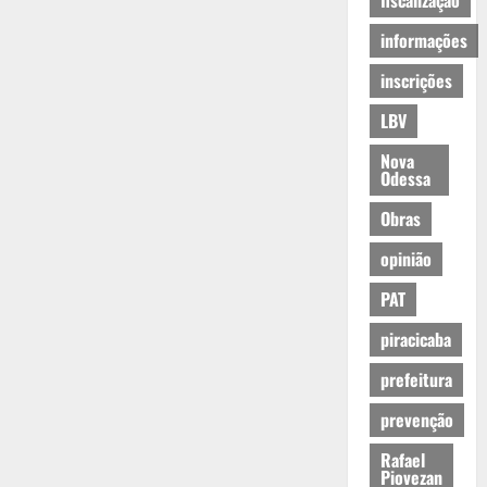
fiscalização
informações
inscrições
LBV
Nova
Odessa
Obras
opinião
PAT
piracicaba
prefeitura
prevenção
Rafael
Piovezan