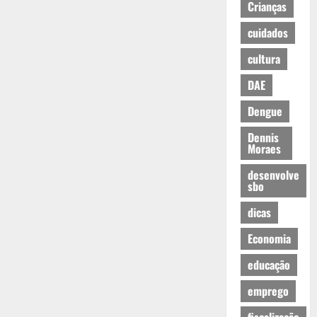
Crianças
cuidados
cultura
DAE
Dengue
Dennis
Moraes
desenvolve
sbo
dicas
Economia
educação
emprego