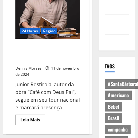
Política de
Privacidade
Política de
Cookies
24 Horas
Região
Expediente
Autor do livro mais vendido do
Brasil marca presença em
Campinas, São Paulo
TAGS
Dennis Moraes
11 de novembro
de 2024
#SantaBárbara
Junior Rostirola, autor da
obra “Café com Deus Pai”,
Americana
segue em seu tour nacional
Bebel
e marcará presença...
Brasil
Leia Mais
campanha