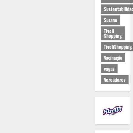
Sustentabilida
Suzano
Tivoli
Shopping
TivoliShopping
Vacinação
vagas
Vereadores