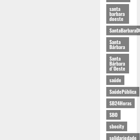
santa
barbara
doeste
SantaBarbaraD
Santa
Bárbara
Santa
Bárbara
d´Oeste
saúde
SaúdePública
SB24Horas
SBO
sbocity
solidariedade