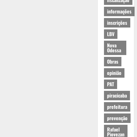
fiscalização
informações
inscrições
LBV
Nova
Odessa
Obras
opinião
PAT
piracicaba
prefeitura
prevenção
Rafael
Piovezan