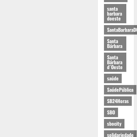
santa
barbara
doeste
SantaBarbaraD
Santa
Bárbara
Santa
Bárbara
d´Oeste
saúde
SaúdePública
SB24Horas
SBO
sbocity
solidariedade