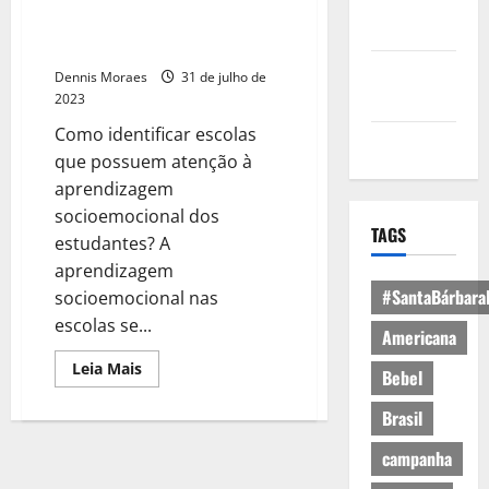
Política de
Saúde Mental e emocional em
Privacidade
ambiente escolar *
Política de
Dennis Moraes
31 de julho de
Cookies
2023
Como identificar escolas
Expediente
que possuem atenção à
aprendizagem
socioemocional dos
TAGS
estudantes? A
aprendizagem
#SantaBárbara
socioemocional nas
escolas se...
Americana
Leia Mais
Bebel
Brasil
campanha