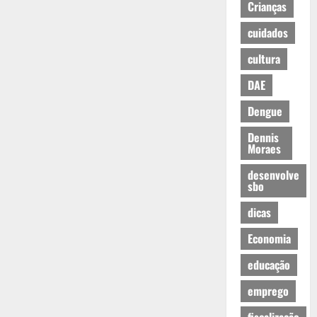
Crianças
cuidados
cultura
DAE
Dengue
Dennis
Moraes
desenvolve
sbo
dicas
Economia
educação
emprego