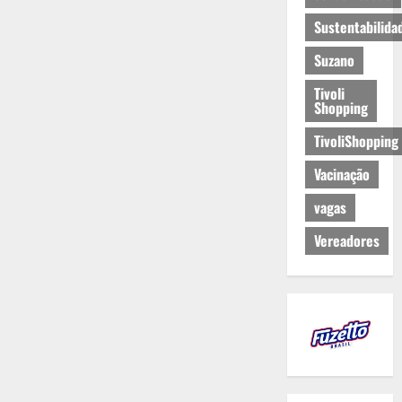
Sustentabilida
Suzano
Tivoli
Shopping
TivoliShopping
Vacinação
vagas
Vereadores