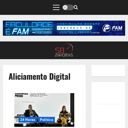
Aliciamento Digital
Quem
Somos
Termos de
Uso
24 Horas
Política