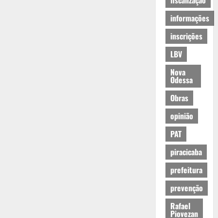
fiscalização
informações
inscrições
LBV
Nova
Odessa
Obras
opinião
PAT
piracicaba
prefeitura
prevenção
Rafael
Piovezan