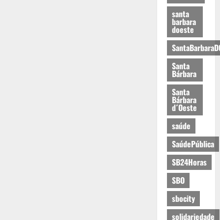
santa
barbara
doeste
SantaBarbaraD
Santa
Bárbara
Santa
Bárbara
d´Oeste
saúde
SaúdePública
SB24Horas
SBO
sbocity
solidariedade