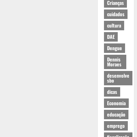
Crianças
cuidados
cultura
DAE
Dengue
Dennis
Moraes
desenvolve
sbo
dicas
Economia
educação
emprego