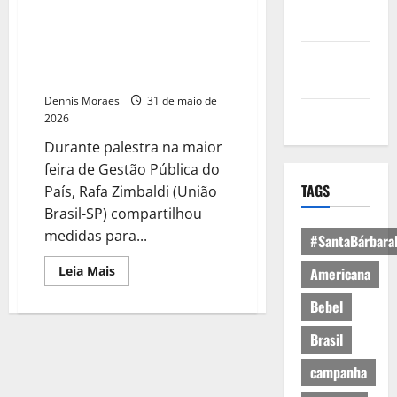
Política de
Na Expo GovBrasil 2026,
Privacidade
deputado defende que Estado
feche o cerco a criminosos
Política de
sexuais e aliciadores
Cookies
Dennis Moraes
31 de maio de
Expediente
2026
Durante palestra na maior
feira de Gestão Pública do
TAGS
País, Rafa Zimbaldi (União
Brasil-SP) compartilhou
medidas para...
#SantaBárbara
Leia Mais
Americana
Bebel
Brasil
campanha