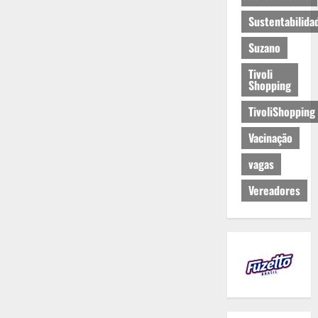
Sustentabilida
Suzano
Tivoli
Shopping
TivoliShopping
Vacinação
vagas
Vereadores