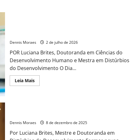
TDAH nas Escolas: Estratégias Eficazes para a Alfabetização e
a Aprendizagem
Dennis Moraes
2 de julho de 2026
POR Luciana Brites, Doutoranda em Ciências do
Desenvolvimento Humano e Mestra em Distúrbios
do Desenvolvimento O Dia...
Leia Mais
Como estimular a leitura na era da Inteligência Artificial
Dennis Moraes
8 de dezembro de 2025
Por Luciana Brites, Mestre e Doutoranda em