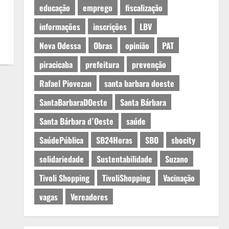
educação
emprego
fiscalização
informações
inscrições
LBV
Nova Odessa
Obras
opinião
PAT
piracicaba
prefeitura
prevenção
Rafael Piovezan
santa barbara doeste
SantaBarbaraDOeste
Santa Bárbara
Santa Bárbara d´Oeste
saúde
SaúdePública
SB24Horas
SBO
sbocity
solidariedade
Sustentabilidade
Suzano
Tivoli Shopping
TivoliShopping
Vacinação
vagas
Vereadores