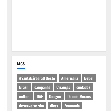
Quem Somos
Termos de Uso
Política de Privacidade
Política de Cookies
Expediente
TAGS
#SantaBárbaraD'Oeste
Americana
Bebel
Brasil
campanha
Crianças
cuidados
cultura
DAE
Dengue
Dennis Moraes
desenvolve sbo
dicas
Economia