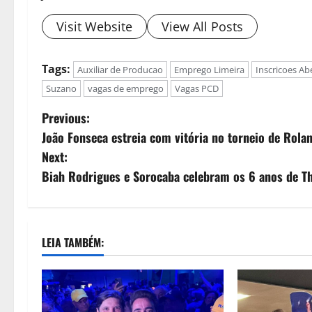
Visit Website
View All Posts
Tags:
Auxiliar de Producao
Emprego Limeira
Inscricoes Ab
Suzano
vagas de emprego
Vagas PCD
Previous:
João Fonseca estreia com vitória no torneio de Rola
Next:
Biah Rodrigues e Sorocaba celebram os 6 anos de T
LEIA TAMBÉM: