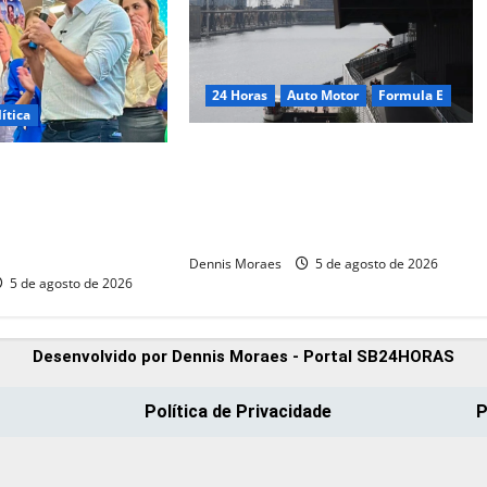
24 Horas
Auto Motor
Formula E
ítica
Fórmula E anuncia parceria inédita
i participa de
com a giffgaff e reforça
André do Prado e
compromisso com impacto social
ação política para as
e sustentabilidade
026
Dennis Moraes
5 de agosto de 2026
5 de agosto de 2026
Desenvolvido por Dennis Moraes - Portal SB24HORAS
Política de Privacidade
P