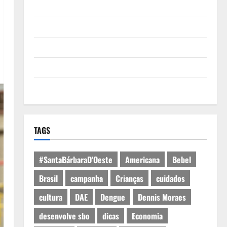
Quem Somos
Termos de Uso
Política de Privacidade
Política de Cookies
Expediente
TAGS
#SantaBárbaraD'Oeste
Americana
Bebel
Brasil
campanha
Crianças
cuidados
cultura
DAE
Dengue
Dennis Moraes
desenvolve sbo
dicas
Economia