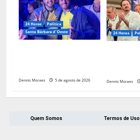
24 Horas
Política
Santa Bárbara d´Oeste
24 Horas
Pol
Com André do Prado, Felipe
Franco Sardell
Sanches amplia articulação e
encontro com 
consolida espaço na direita
reforça articul
paulista
eleições de 2
Dennis Moraes
5 de agosto de 2026
Dennis Moraes
Quem Somos
Termos de Uso