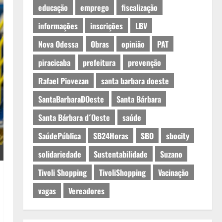
educação
emprego
fiscalização
informações
inscrições
LBV
Nova Odessa
Obras
opinião
PAT
piracicaba
prefeitura
prevenção
Rafael Piovezan
santa barbara doeste
SantaBarbaraDOeste
Santa Bárbara
Santa Bárbara d´Oeste
saúde
SaúdePública
SB24Horas
SBO
sbocity
solidariedade
Sustentabilidade
Suzano
Tivoli Shopping
TivoliShopping
Vacinação
vagas
Vereadores