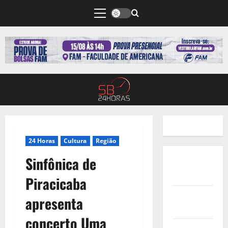
24 Horas
Cultura
Região
Sinfônica de
Quem
Somos
Piracicaba
Termos de
apresenta
Uso
concerto Uma