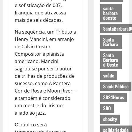
e sofisticação de 007,
santa
franquia que atravessa
barbara
doeste
mais de seis décadas.
SantaBarbaraD
Na sequência, um Tributo a
Henry Mancini, em arranjo
Santa
Bárbara
de Calvin Custer.
Compositor e pianista
Santa
Bárbara
americano, Mancini
d´Oeste
sagrou-se por ser o autor
saúde
de trilhas de produções de
sucesso, como A Pantera
SaúdePública
Cor-de-Rosa e Moon River –
SB24Horas
e também é considerado
um mestre do lirismo
SBO
aliado ao jazz.
sbocity
O público será
solidariedade
transportado às vastas