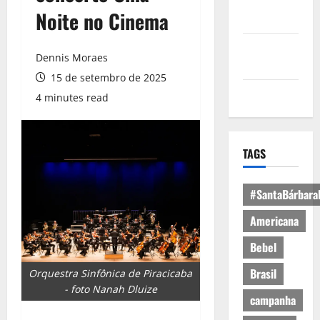
Política de
Noite no Cinema
Privacidade
Política de
Dennis Moraes
Cookies
15 de setembro de 2025
Expediente
4 minutes read
TAGS
#SantaBárbara
Americana
Bebel
Brasil
Orquestra Sinfônica de Piracicaba
- foto Nanah Dluize
campanha