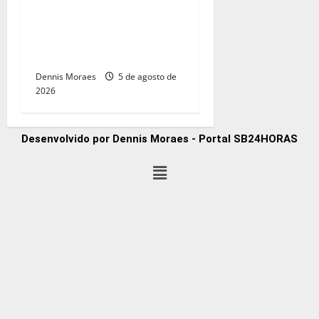
Com André do Prado, Felipe
Sanches amplia articulação
e consolida espaço na
direita paulista
Dennis Moraes
5 de agosto de
2026
Desenvolvido por Dennis Moraes - Portal SB24HORAS