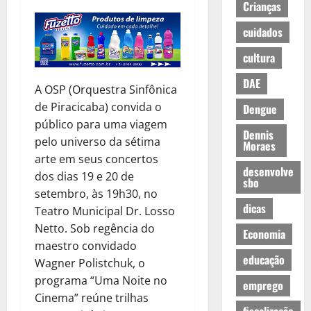
Crianças
cuidados
cultura
DAE
A OSP (Orquestra Sinfônica
de Piracicaba) convida o
Dengue
público para uma viagem
Dennis
pelo universo da sétima
Moraes
arte em seus concertos
desenvolve
dos dias 19 e 20 de
sbo
setembro, às 19h30, no
dicas
Teatro Municipal Dr. Losso
Netto. Sob regência do
Economia
maestro convidado
educação
Wagner Polistchuk, o
programa “Uma Noite no
emprego
Cinema” reúne trilhas