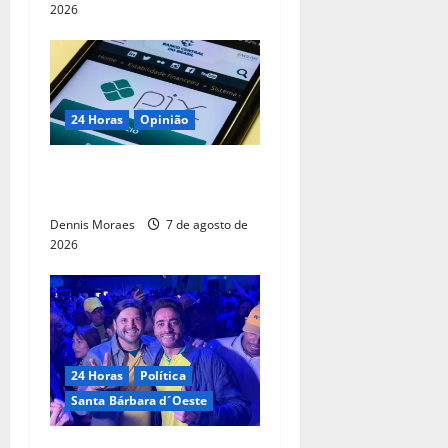
2026
24 Horas
Opinião
O PIX não é um pecado do
comércio exterior brasileiro
Dennis Moraes
7 de agosto de
2026
24 Horas
Política
Santa Bárbara d´Oeste