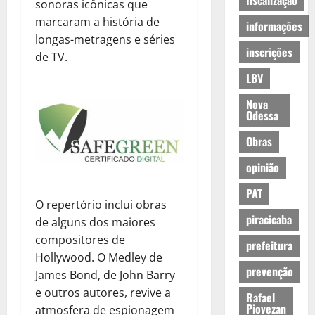
fiscalização
sonoras icônicas que
marcaram a história de
informações
longas-metragens e séries
inscrições
de TV.
LBV
Nova
Odessa
Obras
opinião
PAT
O repertório inclui obras
piracicaba
de alguns dos maiores
compositores de
prefeitura
Hollywood. O Medley de
prevenção
James Bond, de John Barry
e outros autores, revive a
Rafael
Piovezan
atmosfera de espionagem