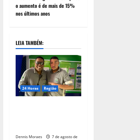
o aumento é de mais de 15%
nos últimos anos
LEIA TAMBÉM:
24 Horas
Região
Dia dos Pais – Pai e filho
compartilham propósito e
constroem histórias na
Suzano, em Limeira (SP)
Dennis Moraes
7 de agosto de