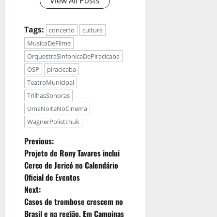
View All Posts
Tags:
concerto
cultura
MusicaDeFilme
OrquestraSinfonicaDePiracicaba
OSP
piracicaba
TeatroMunicipal
TrilhasSonoras
UmaNoiteNoCinema
WagnerPolistchuk
Previous:
Projeto de Rony Tavares inclui
Cerco de Jericó no Calendário
Oficial de Eventos
Next:
Casos de trombose crescem no
Brasil e na região. Em Campinas