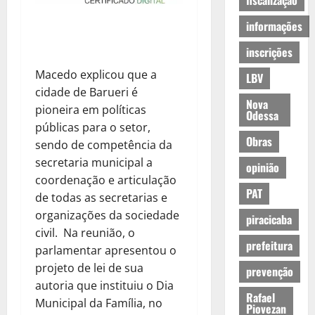
fiscalização
informações
inscrições
Macedo explicou que a
LBV
cidade de Barueri é
Nova
pioneira em políticas
Odessa
públicas para o setor,
Obras
sendo de competência da
secretaria municipal a
opinião
coordenação e articulação
PAT
de todas as secretarias e
organizações da sociedade
piracicaba
civil. Na reunião, o
prefeitura
parlamentar apresentou o
projeto de lei de sua
prevenção
autoria que instituiu o Dia
Rafael
Municipal da Família, no
Piovezan