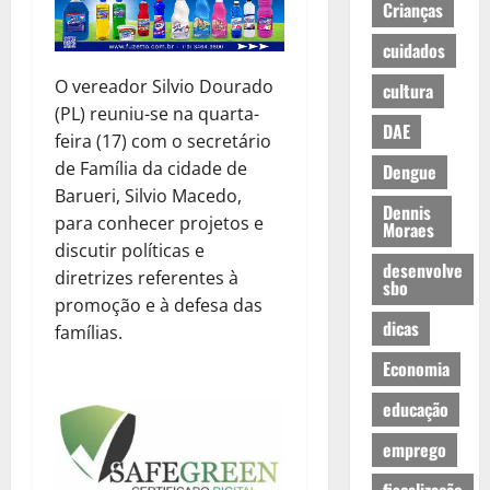
Crianças
cuidados
O vereador Silvio Dourado
cultura
(PL) reuniu-se na quarta-
DAE
feira (17) com o secretário
de Família da cidade de
Dengue
Barueri, Silvio Macedo,
Dennis
para conhecer projetos e
Moraes
discutir políticas e
desenvolve
diretrizes referentes à
sbo
promoção e à defesa das
dicas
famílias.
Economia
educação
emprego