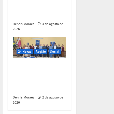
capacitação para
empresários do setor de
gastronomia
Dennis Moraes
4 de agosto de
2026
24 Horas
Região
Social
Professor Gilson Alberto
Novaes toma posse no
Rotary Club de Rio das
Pedras após gestão em
Santa Bárbara d’Oeste
Dennis Moraes
2 de agosto de
2026