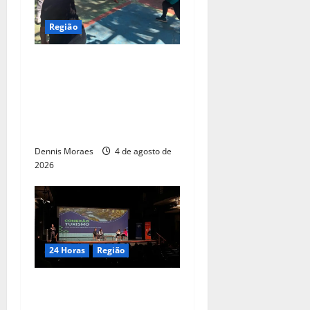
Região
Com apoio da Suzano,
Associação Abadá Capoeira
recebe ações de melhorias e
fortalece atividades sociais
em Americana
Dennis Moraes
4 de agosto de
2026
24 Horas
Região
Piracicaba tem 50 vagas
gratuitas em trilha de