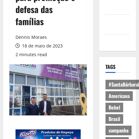
Política de
defesa das
Privacidade
famílias
Política de
Cookies
Dennis Moraes
Expediente
18 de maio de 2023
2 minutes read
TAGS
#SantaBárbara
Americana
Bebel
Brasil
campanha