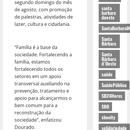
segundo domingo do mês
santa
de agosto, com promoção
barbara
de palestras, atividades de
doeste
lazer, cultura e cidadania.
SantaBarbaraD
Santa
Bárbara
“Família é a base da
Santa
sociedade. Fortalecendo a
Bárbara
família, estamos
d´Oeste
fortalecendo todos os
saúde
setores em um apoio
transversal auxiliando na
SaúdePública
prevenção, tratamento e
SB24Horas
apoio para alcançarmos o
bem comum para a
SBO
reconstrução da
sbocity
sociedade”, enfatizou
Dourado.
solidariedade