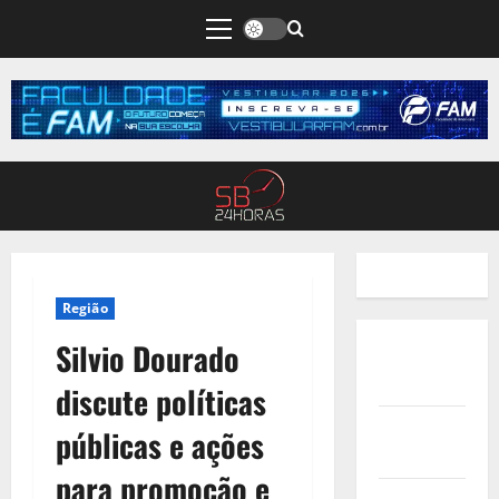
Região
Silvio Dourado
Quem
Somos
discute políticas
Termos de
públicas e ações
Uso
para promoção e