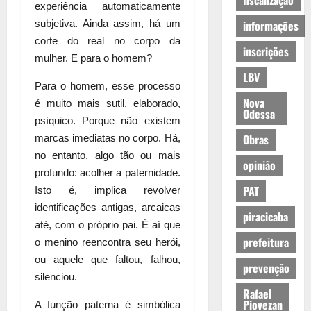
fiscalização
experiência automaticamente
informações
subjetiva. Ainda assim, há um
corte do real no corpo da
inscrições
mulher. E para o homem?
LBV
Para o homem, esse processo
Nova
é muito mais sutil, elaborado,
Odessa
psíquico. Porque não existem
Obras
marcas imediatas no corpo. Há,
no entanto, algo tão ou mais
opinião
profundo: acolher a paternidade.
PAT
Isto é, implica revolver
identificações antigas, arcaicas
piracicaba
até, com o próprio pai. É aí que
prefeitura
o menino reencontra seu herói,
ou aquele que faltou, falhou,
prevenção
silenciou.
Rafael
Piovezan
A função paterna é simbólica