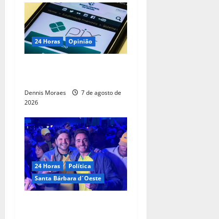
24 Horas
Opinião
O PIX não é um pecado do
comércio exterior brasileiro
Dennis Moraes
7 de agosto de
2026
24 Horas
Política
Santa Bárbara d´Oeste
Com André do Prado, Felipe
Sanches amplia articulação