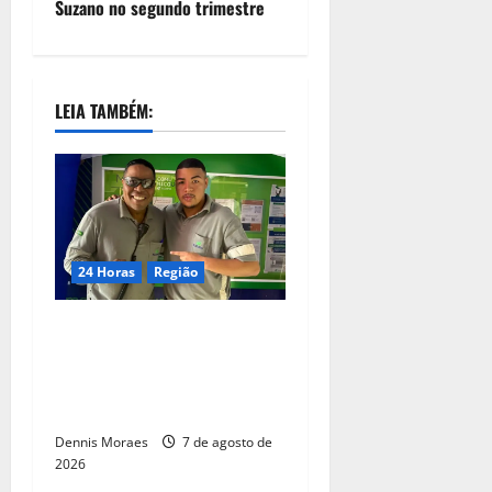
Suzano no segundo trimestre
LEIA TAMBÉM:
24 Horas
Região
Dia dos Pais – Pai e filho
compartilham propósito e
constroem histórias na
Suzano, em Limeira (SP)
Dennis Moraes
7 de agosto de
2026