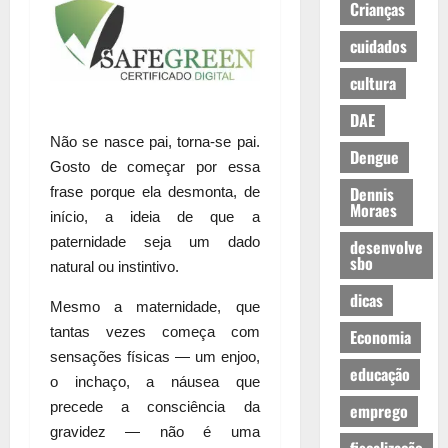
Crianças
cuidados
cultura
DAE
Não se nasce pai, torna-se pai.
Dengue
Gosto de começar por essa
Dennis
frase porque ela desmonta, de
Moraes
início, a ideia de que a
paternidade seja um dado
desenvolve
sbo
natural ou instintivo.
dicas
Mesmo a maternidade, que
tantas vezes começa com
Economia
sensações físicas — um enjoo,
educação
o inchaço, a náusea que
precede a consciência da
emprego
gravidez — não é uma