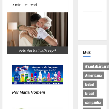
Política de
3 minutes read
Privacidade
Política de
Cookies
Expediente
Foto ilustrativa/Freepik
TAGS
#SantaBárbara
Americana
Bebel
Por Maria Homem
Brasil
campanha