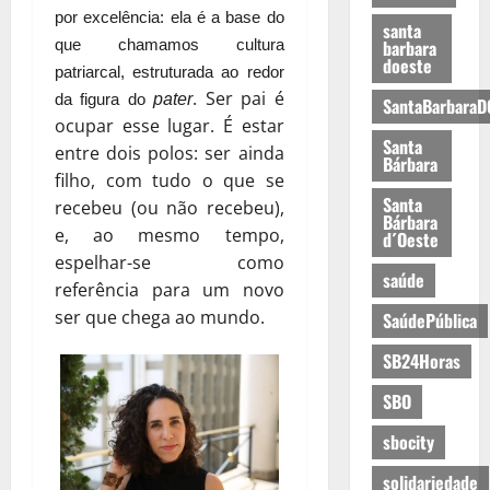
por excelência: ela é a base do
santa
barbara
que chamamos cultura
doeste
patriarcal, estruturada ao redor
. Ser pai é
pater
da figura do
SantaBarbaraD
ocupar esse lugar. É estar
Santa
entre dois polos: ser ainda
Bárbara
filho, com tudo o que se
Santa
recebeu (ou não recebeu),
Bárbara
e, ao mesmo tempo,
d´Oeste
espelhar-se como
saúde
referência para um novo
ser que chega ao mundo.
SaúdePública
SB24Horas
SBO
sbocity
solidariedade