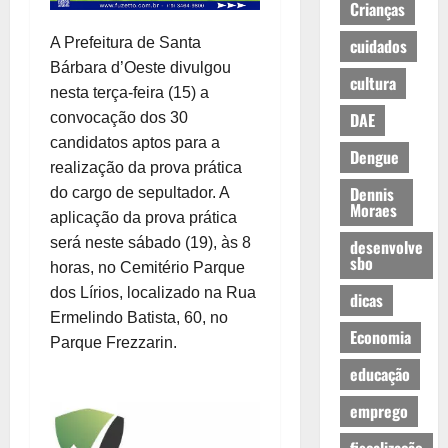
Crianças
A Prefeitura de Santa
cuidados
Bárbara d’Oeste divulgou
cultura
nesta terça-feira (15) a
DAE
convocação dos 30
candidatos aptos para a
Dengue
realização da prova prática
Dennis
do cargo de sepultador. A
Moraes
aplicação da prova prática
será neste sábado (19), às 8
desenvolve
sbo
horas, no Cemitério Parque
dos Lírios, localizado na Rua
dicas
Ermelindo Batista, 60, no
Economia
Parque Frezzarin.
educação
emprego