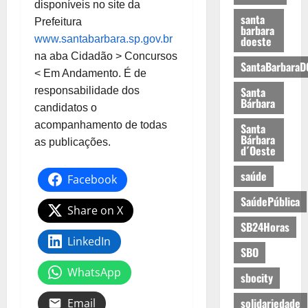
disponíveis no site da
santa
Prefeitura
barbara
www.santabarbara.sp.gov.br
doeste
na aba Cidadão > Concursos
SantaBarbaraD
< Em Andamento. É de
Santa
responsabilidade dos
Bárbara
candidatos o
acompanhamento de todas
Santa
Bárbara
as publicações.
d´Oeste
saúde
Facebook
SaúdePública
Share on X
SB24Horas
LinkedIn
SBO
WhatsApp
sbocity
solidariedade
Email