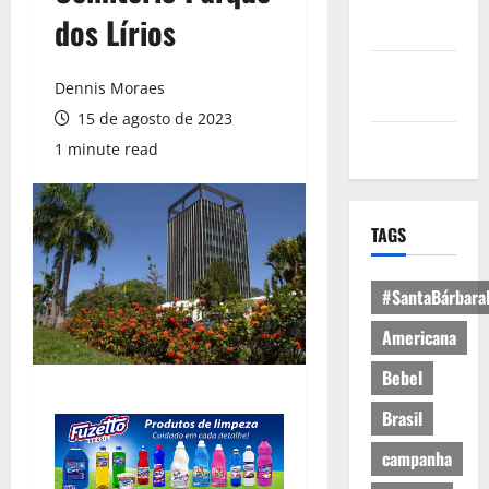
Política de
dos Lírios
Privacidade
Política de
Dennis Moraes
Cookies
15 de agosto de 2023
Expediente
1 minute read
TAGS
#SantaBárbara
Americana
Bebel
Brasil
campanha