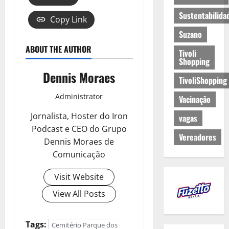
Sustentabilida
Copy Link
Suzano
ABOUT THE AUTHOR
Tivoli
Shopping
Dennis Moraes
TivoliShopping
Administrator
Vacinação
Jornalista, Hoster do Iron
vagas
Podcast e CEO do Grupo
Vereadores
Dennis Moraes de
Comunicação
Visit Website
View All Posts
Tags:
Cemitério Parque dos