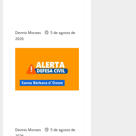
Obras do novo Estande de
Tiro da Guarda Municipal
entram em nova fase em
Santa Bárbara d’Oeste
Dennis Moraes
5 de agosto de
2026
Santa Bárbara d´Oeste
Frente fria coloca Santa
Bárbara d’Oeste em alerta
para ventos fortes e risco
de tempestades
Dennis Moraes
5 de agosto de
2026