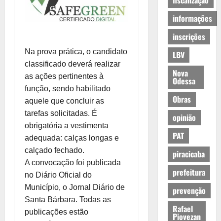
fiscalização
informações
inscrições
Na prova prática, o candidato
LBV
classificado deverá realizar
Nova
as ações pertinentes à
Odessa
função, sendo habilitado
Obras
aquele que concluir as
tarefas solicitadas. É
opinião
obrigatória a vestimenta
PAT
adequada: calças longas e
calçado fechado.
piracicaba
A convocação foi publicada
prefeitura
no Diário Oficial do
Município, o Jornal Diário de
prevenção
Santa Bárbara. Todas as
Rafael
publicações estão
Piovezan