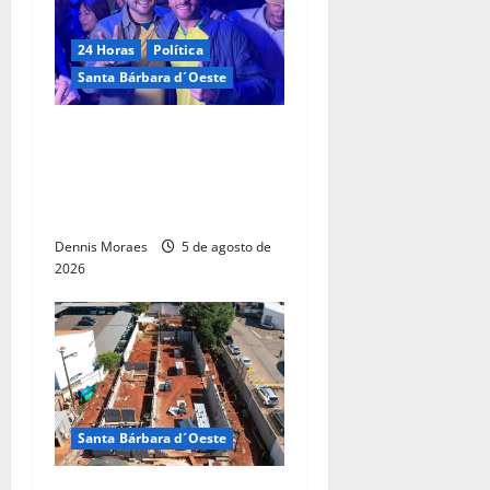
24 Horas
Política
Santa Bárbara d´Oeste
Com André do Prado, Felipe
Sanches amplia articulação
e consolida espaço na
direita paulista
Dennis Moraes
5 de agosto de
2026
Santa Bárbara d´Oeste