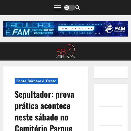
Santa Bárbara d´Oeste
Sepultador: prova
Quem
Somos
prática acontece
Termos de
neste sábado no
Uso
Cemitério Parque