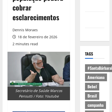
Política de
cobrar
Privacidade
esclarecimentos
Política de
Cookies
Dennis Moraes
Expediente
18 de fevereiro de 2026
2 minutes read
TAGS
#SantaBárbara
Americana
Bebel
Secretário de Saúde Marcos
Brasil
Pensutti / Foto: Youtube
campanha