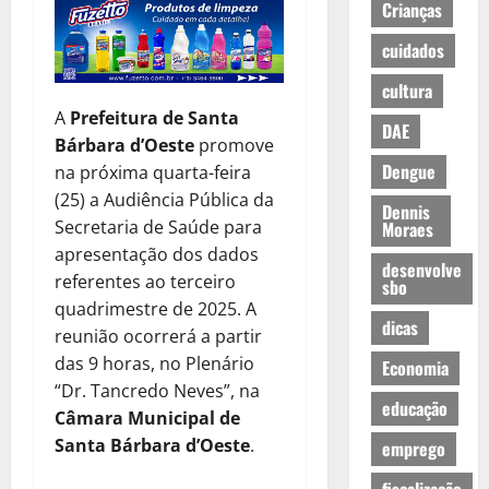
Crianças
cuidados
cultura
A
Prefeitura de Santa
DAE
Bárbara d’Oeste
promove
Dengue
na próxima quarta-feira
(25) a Audiência Pública da
Dennis
Secretaria de Saúde para
Moraes
apresentação dos dados
desenvolve
referentes ao terceiro
sbo
quadrimestre de 2025. A
dicas
reunião ocorrerá a partir
das 9 horas, no Plenário
Economia
“Dr. Tancredo Neves”, na
educação
Câmara Municipal de
Santa Bárbara d’Oeste
.
emprego