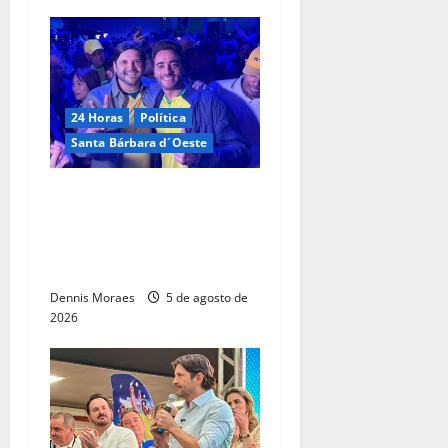
24 Horas
Política
Santa Bárbara d´Oeste
Com André do Prado, Felipe
Sanches amplia articulação
e consolida espaço na
direita paulista
Dennis Moraes
5 de agosto de
2026