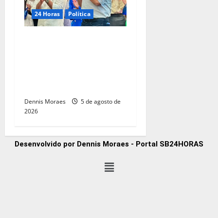
24 Horas
Política
Franco Sardelli participa de
encontro com André do
Prado e reforça articulação
política para as eleições de
2026
Dennis Moraes
5 de agosto de
2026
Desenvolvido por Dennis Moraes - Portal SB24HORAS