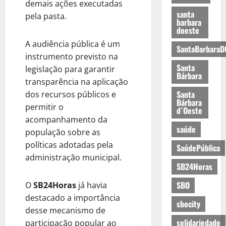
demais ações executadas
santa
pela pasta.
barbara
doeste
A audiência pública é um
SantaBarbaraD
instrumento previsto na
Santa
legislação para garantir
Bárbara
transparência na aplicação
Santa
dos recursos públicos e
Bárbara
permitir o
d´Oeste
acompanhamento da
saúde
população sobre as
políticas adotadas pela
SaúdePública
administração municipal.
SB24Horas
SBO
O
SB24Horas
já havia
destacado a importância
sbocity
desse mecanismo de
solidariedade
participação popular ao