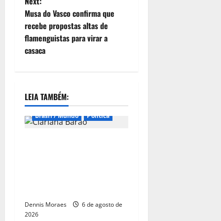
Next:
Musa do Vasco confirma que
recebe propostas altas de
flamenguistas para virar a
casaca
LEIA TAMBÉM:
Brasil / Mundo
Política
Clariana Barão é oficializada
como candidata do
Democracia Cristã à
Presidência e amplia
cenário da disputa nacional
Dennis Moraes
6 de agosto de
2026