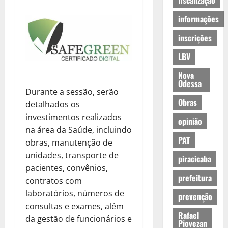
fiscalização
informações
inscrições
LBV
Nova
Odessa
Durante a sessão, serão
Obras
detalhados os
investimentos realizados
opinião
na área da Saúde, incluindo
PAT
obras, manutenção de
unidades, transporte de
piracicaba
pacientes, convênios,
prefeitura
contratos com
laboratórios, números de
prevenção
consultas e exames, além
Rafael
da gestão de funcionários e
Piovezan