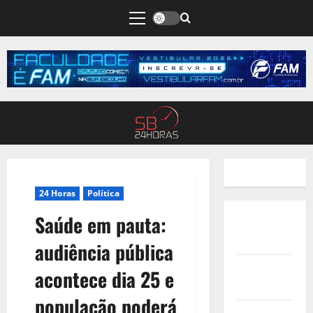
24 Horas
Política
Saúde em pauta:
Quem
Somos
audiência pública
Termos de
acontece dia 25 e
Uso
população poderá