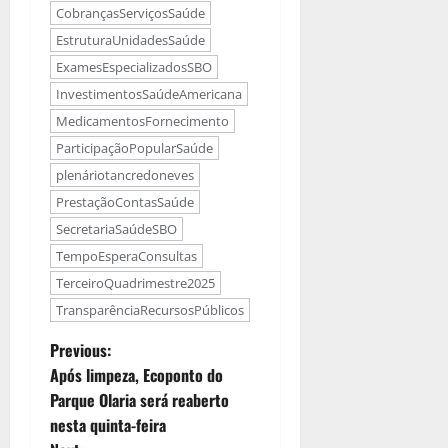
CobrançasServiçosSaúde
EstruturaUnidadesSaúde
ExamesEspecializadosSBO
InvestimentosSaúdeAmericana
MedicamentosFornecimento
ParticipaçãoPopularSaúde
plenáriotancredoneves
PrestaçãoContasSaúde
SecretariaSaúdeSBO
TempoEsperaConsultas
TerceiroQuadrimestre2025
TransparênciaRecursosPúblicos
Previous:
Após limpeza, Ecoponto do
Parque Olaria será reaberto
nesta quinta-feira