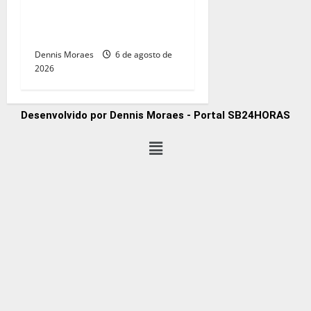
Buzz e Woody chegam ao
Tivoli em espetáculo infantil
gratuito neste sábado
Dennis Moraes
6 de agosto de
2026
Desenvolvido por Dennis Moraes - Portal SB24HORAS