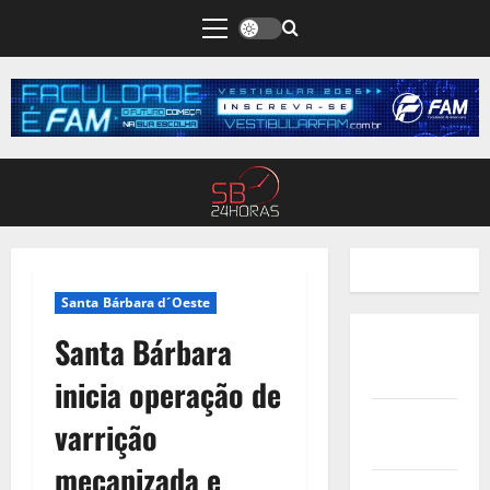
Santa Bárbara d´Oeste
Santa Bárbara
Quem
Somos
inicia operação de
Termos de
varrição
Uso
mecanizada e