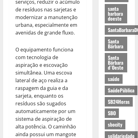
serviços, reduzir o acúmulo
santa
de resíduos nas sarjetas e
barbara
modernizar a manutenção
doeste
urbana, especialmente em
SantaBarbaraD
avenidas de grande fluxo.
Santa
Bárbara
O equipamento funciona
com tecnologia de
Santa
Bárbara
aspiração e escovação
d´Oeste
simultânea. Uma escova
saúde
lateral de aço realiza a
raspagem da guia e da
SaúdePública
sarjeta, enquanto os
SB24Horas
resíduos são sugados
automaticamente por um
SBO
sistema de aspiração de
sbocity
alta potência. O caminhão
ainda possui um mangote
solidariedade