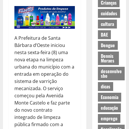
Crianças
cuidados
cultura
DAE
A Prefeitura de Santa
Dengue
Bárbara d’Oeste iniciou
nesta sexta-feira (8) uma
Dennis
nova etapa na limpeza
Moraes
urbana do município com a
desenvolve
entrada em operação do
sbo
sistema de varrição
dicas
mecanizada. O serviço
começou pela Avenida
Economia
Monte Castelo e faz parte
educação
do novo contrato
integrado de limpeza
emprego
pública firmado com a