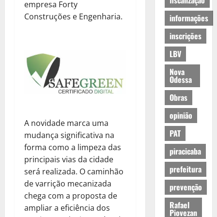
fiscalização
empresa Forty
Construções e Engenharia.
informações
inscrições
LBV
Nova
Odessa
Obras
opinião
A novidade marca uma
PAT
mudança significativa na
forma como a limpeza das
piracicaba
principais vias da cidade
prefeitura
será realizada. O caminhão
de varrição mecanizada
prevenção
chega com a proposta de
Rafael
ampliar a eficiência dos
Piovezan