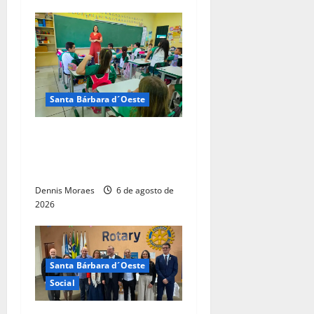
Santa Bárbara d´Oeste
Santa Bárbara d’Oeste
alcança maior nota do IDEB
no período pós-pandemia
Dennis Moraes
6 de agosto de
2026
Santa Bárbara d´Oeste
Social