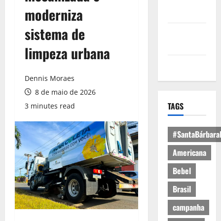
Política de
moderniza
Privacidade
sistema de
Política de
Cookies
limpeza urbana
Expediente
Dennis Moraes
8 de maio de 2026
TAGS
3 minutes read
#SantaBárbara
Americana
Bebel
Brasil
campanha