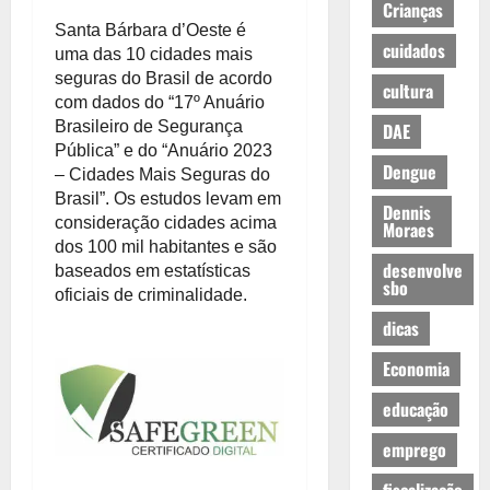
Crianças
Santa Bárbara d’Oeste é
cuidados
uma das 10 cidades mais
seguras do Brasil de acordo
cultura
com dados do “17º Anuário
Brasileiro de Segurança
DAE
Pública” e do “Anuário 2023
Dengue
– Cidades Mais Seguras do
Brasil”. Os estudos levam em
Dennis
consideração cidades acima
Moraes
dos 100 mil habitantes e são
desenvolve
baseados em estatísticas
sbo
oficiais de criminalidade.
dicas
Economia
educação
emprego