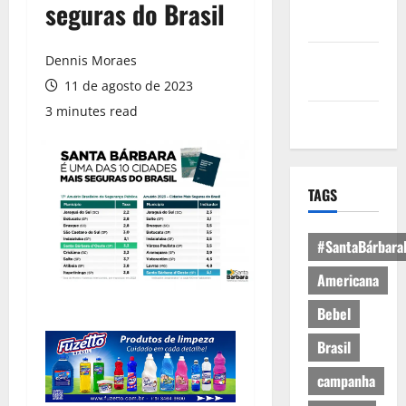
Política de
seguras do Brasil
Privacidade
Política de
Dennis Moraes
Cookies
11 de agosto de 2023
3 minutes read
Expediente
TAGS
#SantaBárbara
Americana
Bebel
Brasil
campanha