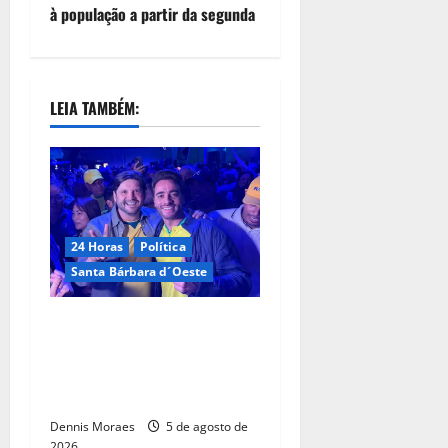
à população a partir da segunda
LEIA TAMBÉM:
24 Horas
Política
Santa Bárbara d´Oeste
Com André do Prado, Felipe
Sanches amplia articulação
e consolida espaço na
direita paulista
Dennis Moraes
5 de agosto de
2026