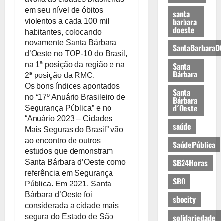
em seu nível de óbitos
santa
barbara
violentos a cada 100 mil
doeste
habitantes, colocando
novamente Santa Bárbara
SantaBarbaraD
d’Oeste no TOP-10 do Brasil,
na 1ª posição da região e na
Santa
Bárbara
2ª posição da RMC.
Os bons índices apontados
Santa
no “17º Anuário Brasileiro de
Bárbara
d´Oeste
Segurança Pública” e no
“Anuário 2023 – Cidades
saúde
Mais Seguras do Brasil” vão
ao encontro de outros
SaúdePública
estudos que demonstram
SB24Horas
Santa Bárbara d’Oeste como
referência em Segurança
SBO
Pública. Em 2021, Santa
Bárbara d’Oeste foi
sbocity
considerada a cidade mais
solidariedade
segura do Estado de São