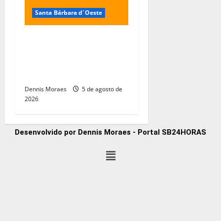
Santa Bárbara d´Oeste
Frente fria coloca Santa
Bárbara d’Oeste em alerta
para ventos fortes e risco
de tempestades
Dennis Moraes
5 de agosto de
2026
Desenvolvido por Dennis Moraes - Portal SB24HORAS