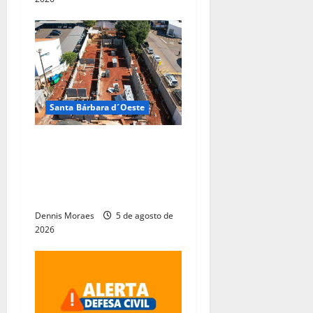
Santa Bárbara d´Oeste
Obras do novo Estande de
Tiro da Guarda Municipal
entram em nova fase em
Santa Bárbara d’Oeste
Dennis Moraes
5 de agosto de
2026