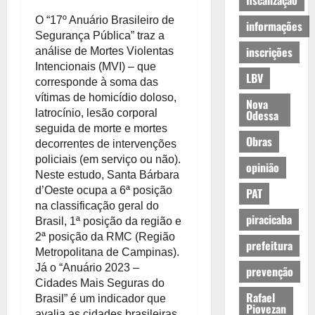
fiscalização
O “17º Anuário Brasileiro de
informações
Segurança Pública” traz a
inscrições
análise de Mortes Violentas
Intencionais (MVI) – que
LBV
corresponde à soma das
vítimas de homicídio doloso,
Nova
latrocínio, lesão corporal
Odessa
seguida de morte e mortes
Obras
decorrentes de intervenções
policiais (em serviço ou não).
opinião
Neste estudo, Santa Bárbara
d’Oeste ocupa a 6ª posição
PAT
na classificação geral do
piracicaba
Brasil, 1ª posição da região e
2ª posição da RMC (Região
prefeitura
Metropolitana de Campinas).
Já o “Anuário 2023 –
prevenção
Cidades Mais Seguras do
Rafael
Brasil” é um indicador que
Piovezan
avalia as cidades brasileiras