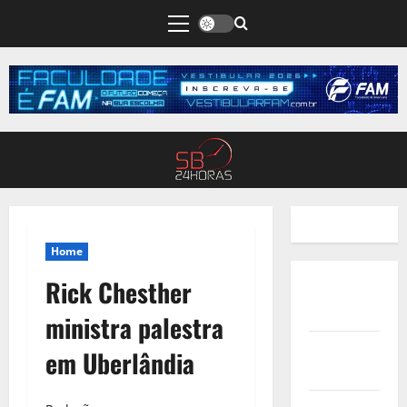
Home
Rick Chesther
Quem
Somos
ministra palestra
Termos de
em Uberlândia
Uso