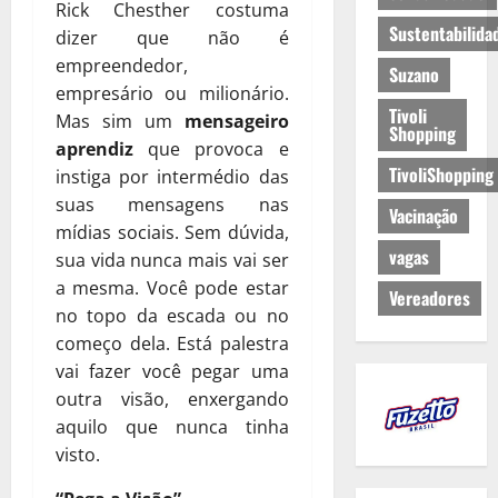
Rick Chesther costuma
Sustentabilida
dizer que não é
empreendedor,
Suzano
empresário ou milionário.
Tivoli
Mas sim um
mensageiro
Shopping
aprendiz
que provoca e
TivoliShopping
instiga por intermédio das
suas mensagens nas
Vacinação
mídias sociais. Sem dúvida,
vagas
sua vida nunca mais vai ser
a mesma. Você pode estar
Vereadores
no topo da escada ou no
começo dela. Está palestra
vai fazer você pegar uma
outra visão, enxergando
aquilo que nunca tinha
visto.