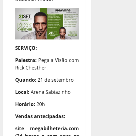
SERVIÇO:
Palestra:
Pega a Visão com
Rick Chesther.
Quando:
21 de setembro
Local:
Arena Sabiazinho
Horário:
20h
Vendas antecipadas:
site megabilheteria.com
(24 horas e com taxa se