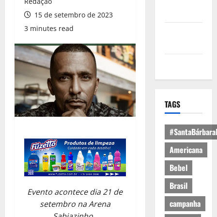
Política de
Redação
Privacidade
15 de setembro de 2023
3 minutes read
Política de
Cookies
Expediente
TAGS
#SantaBárbara
Americana
Bebel
Brasil
Evento acontece dia 21 de
campanha
setembro na Arena
Sabiazinho.