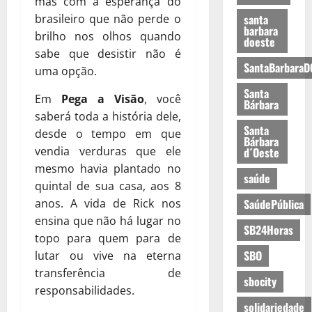
mas com a esperança do
brasileiro que não perde o
santa
barbara
brilho nos olhos quando
doeste
sabe que desistir não é
SantaBarbaraD
uma opção.
Santa
Em
Pega a Visão
, você
Bárbara
saberá toda a história dele,
Santa
desde o tempo em que
Bárbara
vendia verduras que ele
d´Oeste
mesmo havia plantado no
saúde
quintal de sua casa, aos 8
anos. A vida de Rick nos
SaúdePública
ensina que não há lugar no
SB24Horas
topo para quem para de
SBO
lutar ou vive na eterna
transferência de
sbocity
responsabilidades.
solidariedade