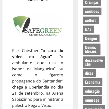
Crianças
cuidados
cultura
DAE
Dengue
Dennis
Rick Chesther
“o cara do
Moraes
vídeo da água”
, “o
desenvolve
ambulante que usa o
sbo
isopor da Mangueira” ou
dicas
como o “garoto
propaganda do Santander”
Economia
chega a Uberlândia no dia
educação
21 de setembro, na Arena
Sabiazinho para ministrar a
emprego
palestra Pega a Visão.