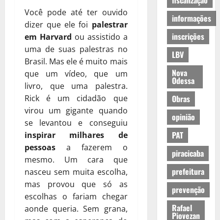
fiscalização
Você pode até ter ouvido
informações
dizer que ele foi
palestrar
inscrições
em Harvard
ou assistido a
uma de suas palestras no
LBV
Brasil. Mas ele é muito mais
Nova
que um vídeo, que um
Odessa
livro, que uma palestra.
Rick é um cidadão que
Obras
virou um gigante quando
opinião
se levantou e conseguiu
PAT
inspirar milhares de
pessoas
a fazerem o
piracicaba
mesmo. Um cara que
prefeitura
nasceu sem muita escolha,
mas provou que só as
prevenção
escolhas o fariam chegar
Rafael
aonde queria. Sem grana,
Piovezan