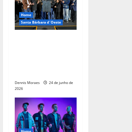
Home
Santa Bárbara d´Oeste
Em discurso, Rafael
Piovezan destaca
transformação da saúde e
parceria com Tarcísio
durante inauguração do
Cidade Saúde
Dennis Moraes
24 de junho de
2026
Home