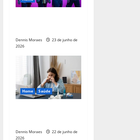
Tivoli terá show gratuito em
homenagem ao Coldplay
nesta quinta-feira
Dennis Moraes
23 de junho de
2026
Home
Saúde
Gripe e resfriado: entenda
por que o frio favorece as
infecções respiratórias
Dennis Moraes
22 de junho de
2026