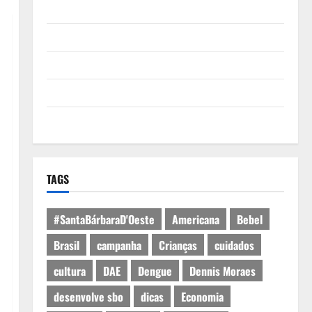
Quem Somos
Termos de Uso
Política de Privacidade
Política de Cookies
Expediente
TAGS
#SantaBárbaraD'Oeste
Americana
Bebel
Brasil
campanha
Crianças
cuidados
cultura
DAE
Dengue
Dennis Moraes
desenvolve sbo
dicas
Economia