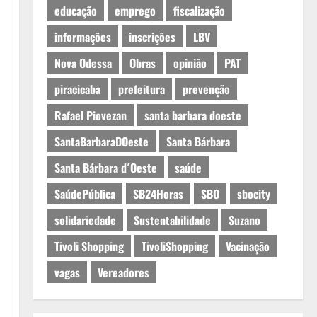
educação
emprego
fiscalização
informações
inscrições
LBV
Nova Odessa
Obras
opinião
PAT
piracicaba
prefeitura
prevenção
Rafael Piovezan
santa barbara doeste
SantaBarbaraDOeste
Santa Bárbara
Santa Bárbara d´Oeste
saúde
SaúdePública
SB24Horas
SBO
sbocity
solidariedade
Sustentabilidade
Suzano
Tivoli Shopping
TivoliShopping
Vacinação
vagas
Vereadores