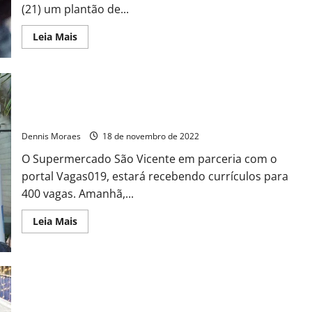
(21) um plantão de...
Leia Mais
Mutirão do currículo acontece neste sábado (19) em
Americana
Dennis Moraes
18 de novembro de 2022
O Supermercado São Vicente em parceria com o
portal Vagas019, estará recebendo currículos para
400 vagas. Amanhã,...
Leia Mais
Natal: Sumaré define horário especial de funcionamento do