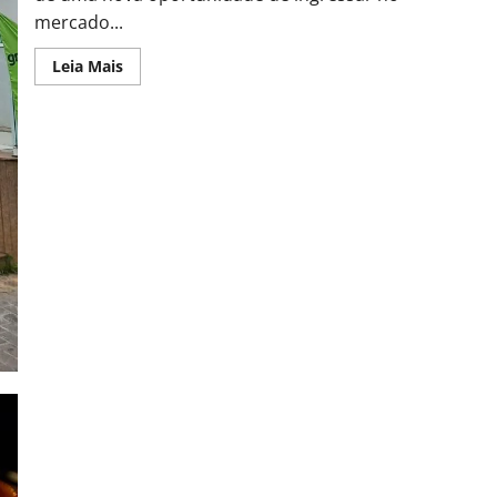
mercado...
Leia Mais
Orquestra Jovens Músicos convida Jovens Solistas para
apresentação gratuita em Piracicaba