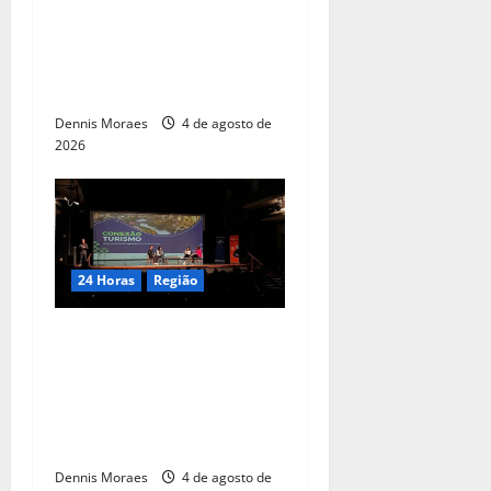
Associação Abadá Capoeira
recebe ações de melhorias e
fortalece atividades sociais
em Americana
Dennis Moraes
4 de agosto de
2026
24 Horas
Região
Piracicaba tem 50 vagas
gratuitas em trilha de
capacitação para
empresários do setor de
gastronomia
Dennis Moraes
4 de agosto de