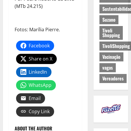
(MTb 24.215)
Sustentabilida
Suzano
Fotos: Marília Pierre.
Tivoli
Shopping
Facebook
TivoliShopping
Vacinação
Share on X
vagas
LinkedIn
Vereadores
WhatsApp
Email
Copy Link
ABOUT THE AUTHOR