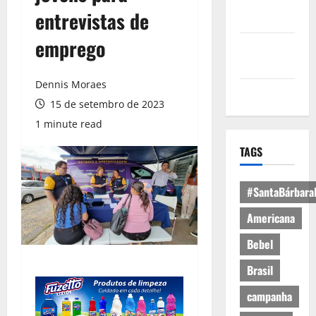
Política de
entrevistas de
Privacidade
emprego
Política de
Cookies
Dennis Moraes
Expediente
15 de setembro de 2023
1 minute read
TAGS
#SantaBárbara
Americana
Bebel
Brasil
campanha