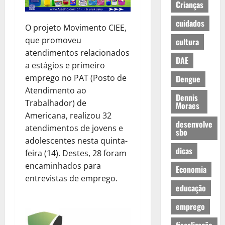
Crianças
cuidados
O projeto Movimento CIEE,
que promoveu
cultura
atendimentos relacionados
DAE
a estágios e primeiro
emprego no PAT (Posto de
Dengue
Atendimento ao
Dennis
Trabalhador) de
Moraes
Americana, realizou 32
desenvolve
atendimentos de jovens e
sbo
adolescentes nesta quinta-
dicas
feira (14). Destes, 28 foram
encaminhados para
Economia
entrevistas de emprego.
educação
emprego