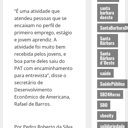
santa
“É uma atividade que
barbara
doeste
atendeu pessoas que se
encaixam no perfil de
SantaBarbaraD
primeiro emprego, estágio
Santa
e jovem aprendiz. A
Bárbara
atividade foi muito bem
Santa
recebida pelos jovens, e
Bárbara
boa parte deles saiu do
d´Oeste
PAT com encaminhamento
saúde
para entrevista”, disse o
secretário de
SaúdePública
Desenvolvimento
SB24Horas
Econômico de Americana,
Rafael de Barros.
SBO
sbocity
solidariedade
Por Pedro Roberto da Silva