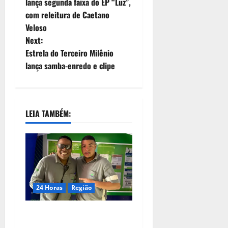
lança segunda faixa do EP “Luz”,
com releitura de Caetano
Veloso
Next:
Estrela do Terceiro Milênio
lança samba-enredo e clipe
LEIA TAMBÉM:
24 Horas
Região
Dia dos Pais – Pai e filho
compartilham propósito e