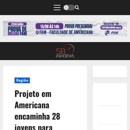
Região
Projeto em
Quem
Somos
Americana
Termos de
encaminha 28
Uso
jovens para