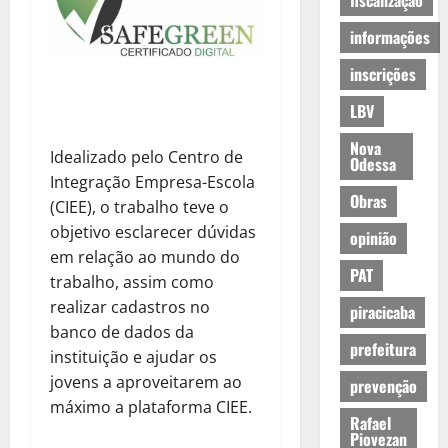
fiscalização
informações
inscrições
LBV
Nova
Idealizado pelo Centro de
Odessa
Integração Empresa-Escola
Obras
(CIEE), o trabalho teve o
objetivo esclarecer dúvidas
opinião
em relação ao mundo do
PAT
trabalho, assim como
realizar cadastros no
piracicaba
banco de dados da
prefeitura
instituição e ajudar os
jovens a aproveitarem ao
prevenção
máximo a plataforma CIEE.
Rafael
Piovezan