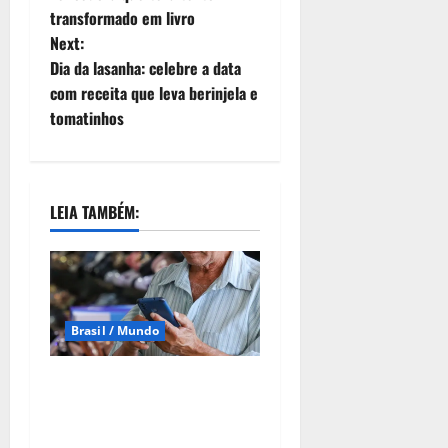
transformado em livro
Next:
Dia da lasanha: celebre a data
com receita que leva berinjela e
tomatinhos
LEIA TAMBÉM:
Brasil / Mundo
Famílias brasileiras
perderam R$ 62,5 bilhões
para bets em 2025