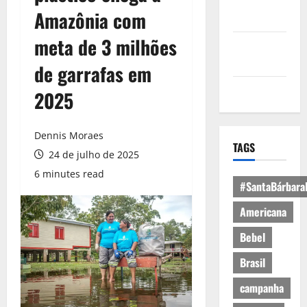
Política de
Amazônia com
Privacidade
meta de 3 milhões
Política de
Cookies
de garrafas em
Expediente
2025
Dennis Moraes
TAGS
24 de julho de 2025
6 minutes read
#SantaBárbara
Americana
Bebel
Brasil
campanha