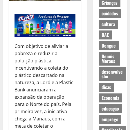
Crianças
cuidados
cultura
DAE
Dengue
Com objetivo de aliviar a
pobreza e reduzir a
Dennis
poluição plástica,
Moraes
incentivando a coleta do
desenvolve
plástico descartado na
sbo
natureza, a Lord e a Plastic
dicas
Bank anunciaram a
expansão da operação
Economia
para o Norte do país. Pela
educação
primeira vez, a iniciativa
chega a Manaus, com a
emprego
meta de coletar o