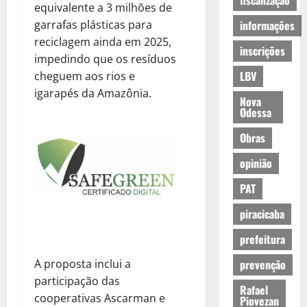
fiscalização
equivalente a 3 milhões de
garrafas plásticas para
informações
reciclagem ainda em 2025,
inscrições
impedindo que os resíduos
LBV
cheguem aos rios e
igarapés da Amazônia.
Nova
Odessa
Obras
opinião
PAT
piracicaba
prefeitura
A proposta inclui a
prevenção
participação das
Rafael
cooperativas Ascarman e
Piovezan