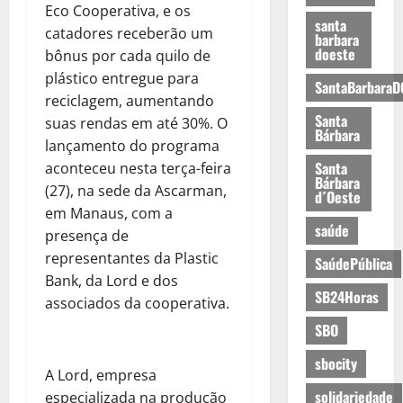
Eco Cooperativa, e os
santa
catadores receberão um
barbara
doeste
bônus por cada quilo de
plástico entregue para
SantaBarbaraD
reciclagem, aumentando
Santa
suas rendas em até 30%. O
Bárbara
lançamento do programa
Santa
aconteceu nesta terça-feira
Bárbara
(27), na sede da Ascarman,
d´Oeste
em Manaus, com a
saúde
presença de
representantes da Plastic
SaúdePública
Bank, da Lord e dos
SB24Horas
associados da cooperativa.
SBO
sbocity
A Lord, empresa
solidariedade
especializada na produção