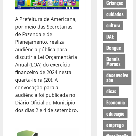
Crianças
cuidados
A Prefeitura de Americana,
cultura
por meio das Secretarias
de Fazenda e de
DAE
Planejamento, realiza
Dengue
audiência pública para
discutir a Lei Orçamentária
Dennis
Moraes
Anual (LOA) do exercício
financeiro de 2024 nesta
desenvolve
sbo
quarta-feira (20). A
convocação para a
dicas
audiência foi publicada no
Economia
Diário Oficial do Município
dos dias 2 e 4 de setembro.
educação
emprego