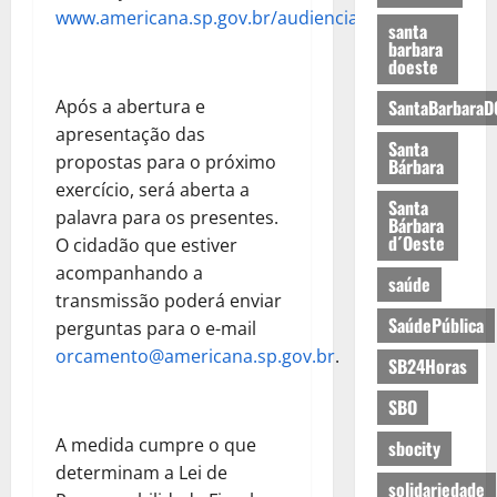
www.americana.sp.gov.br/audiencia/loa
.
santa
barbara
doeste
Após a abertura e
SantaBarbaraD
apresentação das
Santa
propostas para o próximo
Bárbara
exercício, será aberta a
Santa
palavra para os presentes.
Bárbara
d´Oeste
O cidadão que estiver
acompanhando a
saúde
transmissão poderá enviar
SaúdePública
perguntas para o e-mail
orcamento@americana.sp.gov.br
.
SB24Horas
SBO
A medida cumpre o que
sbocity
determinam a Lei de
solidariedade