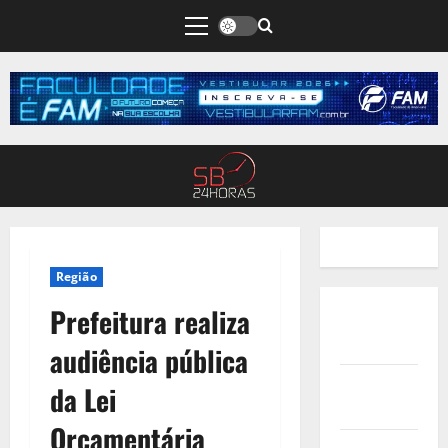
Região
Prefeitura realiza
Quem
Somos
audiência pública
Termos de
da Lei
Uso
Orçamentária