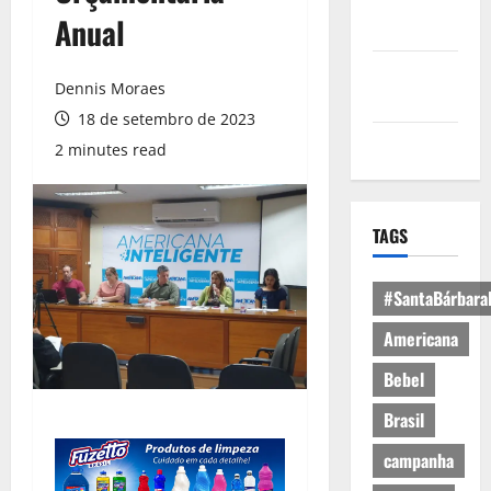
Política de
Anual
Privacidade
Política de
Dennis Moraes
Cookies
18 de setembro de 2023
Expediente
2 minutes read
TAGS
#SantaBárbara
Americana
Bebel
Brasil
campanha