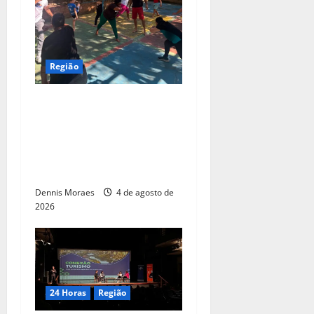
Região
Com apoio da Suzano,
Associação Abadá Capoeira
recebe ações de melhorias e
fortalece atividades sociais
em Americana
Dennis Moraes
4 de agosto de
2026
24 Horas
Região