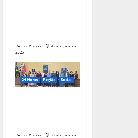
Piracicaba tem 50 vagas
gratuitas em trilha de
capacitação para
empresários do setor de
gastronomia
Dennis Moraes
4 de agosto de
2026
24 Horas
Região
Social
Professor Gilson Alberto
Novaes toma posse no
Rotary Club de Rio das
Pedras após gestão em
Santa Bárbara d’Oeste
Dennis Moraes
2 de agosto de