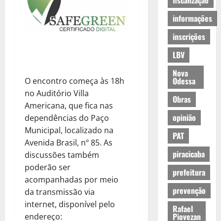
fiscalização
informações
inscrições
LBV
Nova
Odessa
O encontro começa às 18h
no Auditório Villa
Obras
Americana, que fica nas
opinião
dependências do Paço
Municipal, localizado na
PAT
Avenida Brasil, nº 85. As
piracicaba
discussões também
poderão ser
prefeitura
acompanhadas por meio
prevenção
da transmissão via
internet, disponível pelo
Rafael
Piovezan
endereço: