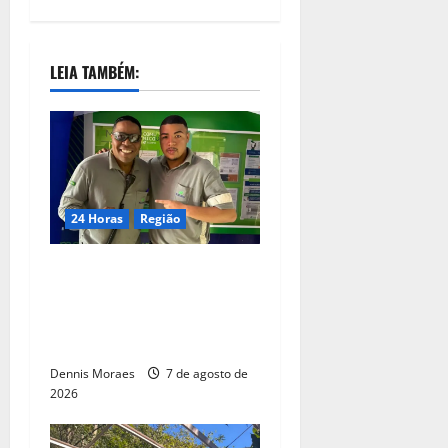
LEIA TAMBÉM:
24 Horas
Região
Dia dos Pais – Pai e filho
compartilham propósito e
constroem histórias na
Suzano, em Limeira (SP)
Dennis Moraes
7 de agosto de
2026