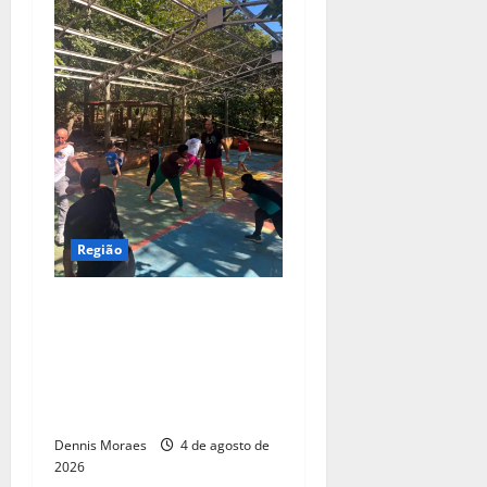
Região
Com apoio da Suzano,
Associação Abadá Capoeira
recebe ações de melhorias e
fortalece atividades sociais
em Americana
Dennis Moraes
4 de agosto de
2026