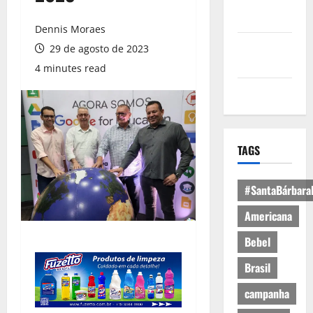
Política de
Privacidade
Dennis Moraes
Política de
29 de agosto de 2023
Cookies
4 minutes read
Expediente
TAGS
#SantaBárbara
Americana
Bebel
Brasil
campanha