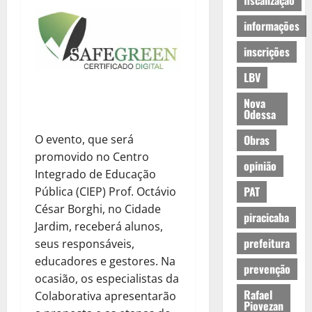
fiscalização
informações
inscrições
LBV
Nova
Odessa
O evento, que será
Obras
promovido no Centro
opinião
Integrado de Educação
PAT
Pública (CIEP) Prof. Octávio
César Borghi, no Cidade
piracicaba
Jardim, receberá alunos,
prefeitura
seus responsáveis,
educadores e gestores. Na
prevenção
ocasião, os especialistas da
Rafael
Colaborativa apresentarão
Piovezan