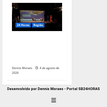
24 Horas
Região
Piracicaba tem 50 vagas
gratuitas em trilha de
capacitação para
empresários do setor de
gastronomia
Dennis Moraes
4 de agosto de
2026
Desenvolvido por Dennis Moraes - Portal SB24HORAS