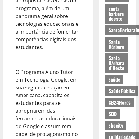
a proposta e as etapas do
programa, além de um
santa
barbara
panorama geral sobre
doeste
tecnologias educacionais e
SantaBarbaraD
a importância de fomentar
competências digitais dos
Santa
Bárbara
estudantes.
Santa
Bárbara
d´Oeste
O Programa Aluno Tutor
saúde
em Tecnologia Google, em
sua segunda edição em
SaúdePública
Americana, capacita os
SB24Horas
estudantes para se
apropriarem das
SBO
ferramentas educacionais
sbocity
do Google e assumirem
papel de protagonismo no
solidariedade