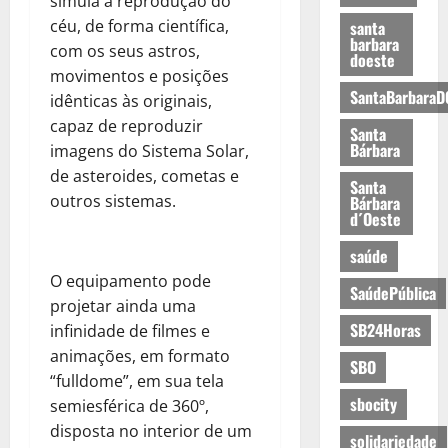
simula a reprodução do
céu, de forma científica,
santa
barbara
com os seus astros,
doeste
movimentos e posições
SantaBarbaraD
idênticas às originais,
capaz de reproduzir
Santa
Bárbara
imagens do Sistema Solar,
de asteroides, cometas e
Santa
outros sistemas.
Bárbara
d´Oeste
saúde
O equipamento pode
SaúdePública
projetar ainda uma
SB24Horas
infinidade de filmes e
animações, em formato
SBO
“fulldome”, em sua tela
sbocity
semiesférica de 360º,
disposta no interior de um
solidariedade