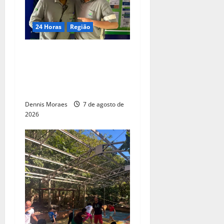
24 Horas
Região
Dia dos Pais – Pai e filho
compartilham propósito e
constroem histórias na
Suzano, em Limeira (SP)
Dennis Moraes
7 de agosto de
2026