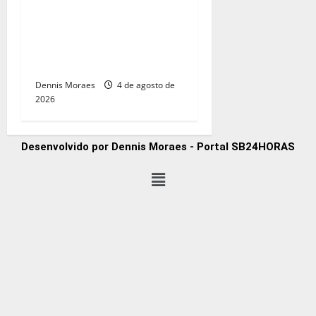
gratuitas em trilha de
capacitação para
empresários do setor de
gastronomia
Dennis Moraes
4 de agosto de
2026
Desenvolvido por Dennis Moraes - Portal SB24HORAS