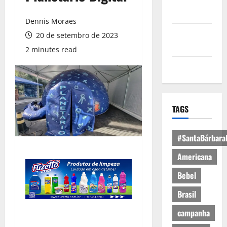
Política de
Privacidade
Dennis Moraes
Política de
20 de setembro de 2023
Cookies
2 minutes read
Expediente
TAGS
#SantaBárbara
Americana
Bebel
Brasil
campanha