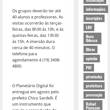
fiscalização
informações
Os grupos deverão ter até
40 alunos e professores. As
inscrições
visitas ocorrerão às terças-
LBV
feiras, das 8h30 às 10h, e às
quintas-feiras, das 13h30
Nova
Odessa
às 15h. A imersão dura
cerca de 40 minutos. O
Obras
telefone para
opinião
agendamento é (19) 3408-
4800.
PAT
piracicaba
prefeitura
O Planetário Digital foi
entregue em agosto pelo
prevenção
prefeito Chico Sardelli. É
Rafael
um instrumento que
Piovezan