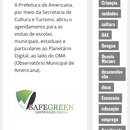
Crianças
A Prefeitura de Americana,
por meio da Secretaria de
cuidados
Cultura e Turismo, abriu o
cultura
agendamento para as
visitas de escolas
DAE
municipais, estaduais e
Dengue
particulares ao Planetário
Digital, ao lado do OMA
Dennis
Moraes
(Observatório Municipal de
Americana).
desenvolve
sbo
dicas
Economia
educação
emprego