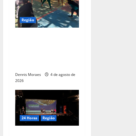
Região
Com apoio da Suzano,
Associação Abadá Capoeira
recebe ações de melhorias e
fortalece atividades sociais
em Americana
Dennis Moraes
4 de agosto de
2026
24 Horas
Região
Piracicaba tem 50 vagas