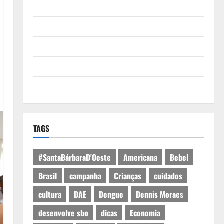
Quem Somos
Termos de Uso
Política de Privacidade
Política de Cookies
Expediente
TAGS
#SantaBárbaraD'Oeste
Americana
Bebel
Brasil
campanha
Crianças
cuidados
cultura
DAE
Dengue
Dennis Moraes
desenvolve sbo
dicas
Economia