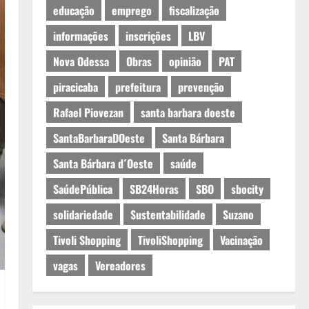
educação
emprego
fiscalização
informações
inscrições
LBV
Nova Odessa
Obras
opinião
PAT
piracicaba
prefeitura
prevenção
Rafael Piovezan
santa barbara doeste
SantaBarbaraDOeste
Santa Bárbara
Santa Bárbara d´Oeste
saúde
SaúdePública
SB24Horas
SBO
sbocity
solidariedade
Sustentabilidade
Suzano
Tivoli Shopping
TivoliShopping
Vacinação
vagas
Vereadores