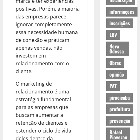
fiscalização
marca e ter experiências
positivas. Porém, a maioria
informações
das empresas parece
inscrições
ignorar completamente
essa necessidade humana
LBV
de conexão e praticam
Nova
apenas vendas, não
Odessa
investem em
Obras
relacionamento com o
cliente.
opinião
O marketing de
PAT
relacionamento é uma
piracicaba
estratégia fundamental
para as empresas que
prefeitura
buscam aumentar a
prevenção
retenção de clientes e
estender o ciclo de vida
Rafael
Piovezan
deles dentro da