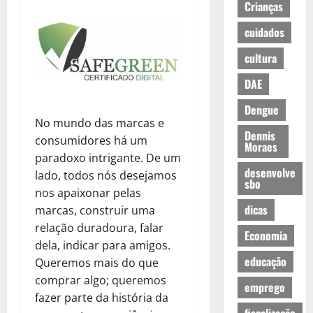
Crianças
cuidados
cultura
DAE
Dengue
No mundo das marcas e
Dennis
consumidores há um
Moraes
paradoxo intrigante. De um
desenvolve
lado, todos nós desejamos
sbo
nos apaixonar pelas
dicas
marcas, construir uma
relação duradoura, falar
Economia
dela, indicar para amigos.
educação
Queremos mais do que
comprar algo; queremos
emprego
fazer parte da história da