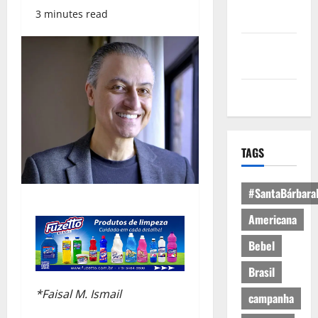
Política de
3 minutes read
Privacidade
Política de
Cookies
Expediente
TAGS
#SantaBárbara
Americana
Bebel
Brasil
*Faisal M. Ismail
campanha