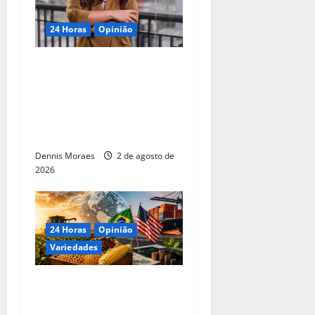
24 Horas
Opinião
20 anos da Lei Maria da
Penha, o Estatuto da Vítima,
o spray de pimenta e a
proteção à mulher ainda em
falta
Dennis Moraes
2 de agosto de
2026
24 Horas
Opinião
Variedades
Sobretaxa dos EUA atinge
33% das exportações do