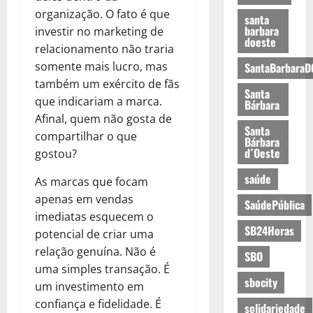
organização. O fato é que
santa
barbara
investir no marketing de
doeste
relacionamento não traria
somente mais lucro, mas
SantaBarbaraD
também um exército de fãs
Santa
que indicariam a marca.
Bárbara
Afinal, quem não gosta de
Santa
compartilhar o que
Bárbara
d´Oeste
gostou?
saúde
As marcas que focam
apenas em vendas
SaúdePública
imediatas esquecem o
SB24Horas
potencial de criar uma
relação genuína. Não é
SBO
uma simples transação. É
sbocity
um investimento em
confiança e fidelidade. É
solidariedade