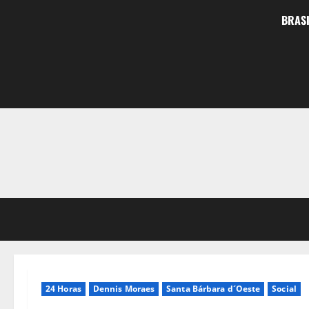
BRASI
24 Horas
Dennis Moraes
Santa Bárbara d´Oeste
Social