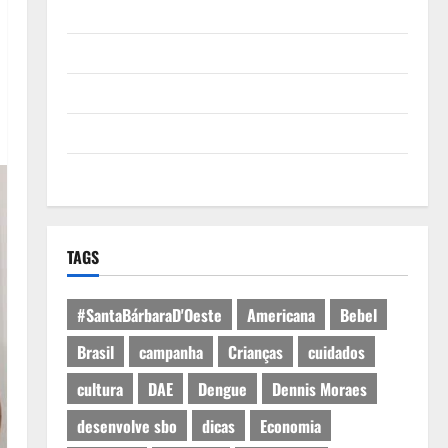
Quem Somos
Termos de Uso
Política de Privacidade
Política de Cookies
Expediente
TAGS
#SantaBárbaraD'Oeste
Americana
Bebel
Brasil
campanha
Crianças
cuidados
cultura
DAE
Dengue
Dennis Moraes
desenvolve sbo
dicas
Economia