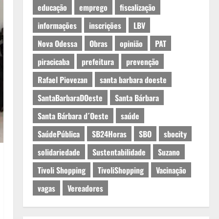
educação
emprego
fiscalização
informações
inscrições
LBV
Nova Odessa
Obras
opinião
PAT
piracicaba
prefeitura
prevenção
Rafael Piovezan
santa barbara doeste
SantaBarbaraDOeste
Santa Bárbara
Santa Bárbara d´Oeste
saúde
SaúdePública
SB24Horas
SBO
sbocity
solidariedade
Sustentabilidade
Suzano
Tivoli Shopping
TivoliShopping
Vacinação
vagas
Vereadores