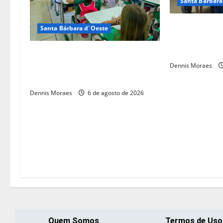
Santa Bárbara
Rotary de San
Santa Bárbara d´Oeste
fortalece atua
de três novos
Santa Bárbara d’Oeste alcança
maior nota do IDEB no período
Dennis Moraes
pós-pandemia
Dennis Moraes
6 de agosto de 2026
Quem Somos
Termos de Uso