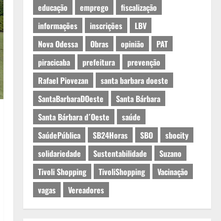
educação
emprego
fiscalização
informações
inscrições
LBV
Nova Odessa
Obras
opinião
PAT
piracicaba
prefeitura
prevenção
Rafael Piovezan
santa barbara doeste
SantaBarbaraDOeste
Santa Bárbara
Santa Bárbara d´Oeste
saúde
SaúdePública
SB24Horas
SBO
sbocity
solidariedade
Sustentabilidade
Suzano
Tivoli Shopping
TivoliShopping
Vacinação
vagas
Vereadores