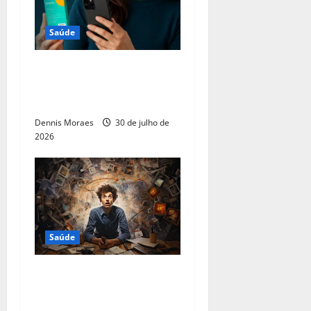
Saúde
Bulário da EMS reforça
importância da prescrição
médica para o uso do Ozivy
Dennis Moraes
30 de julho de
2026
Saúde
Quase 1 em cada 2 adultos
com autismo também tem
TDAH ao longo da vida: por