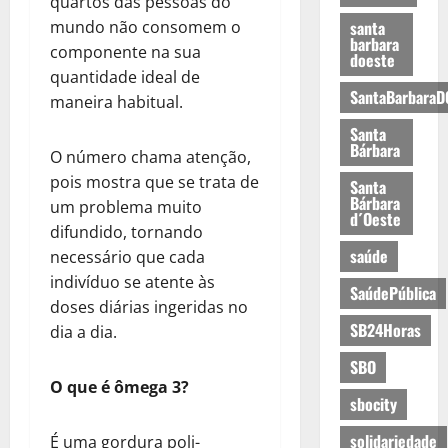
quartos das pessoas do
mundo não consomem o
santa
barbara
componente na sua
doeste
quantidade ideal de
SantaBarbaraD
maneira habitual.
Santa
Bárbara
O número chama atenção,
pois mostra que se trata de
Santa
Bárbara
um problema muito
d´Oeste
difundido, tornando
saúde
necessário que cada
indivíduo se atente às
SaúdePública
doses diárias ingeridas no
SB24Horas
dia a dia.
SBO
O que é ômega 3?
sbocity
solidariedade
É uma gordura poli-