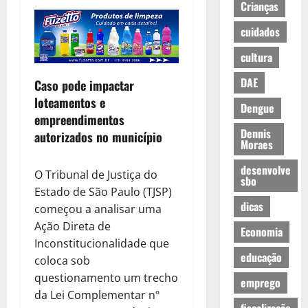
Crianças
cuidados
cultura
DAE
Caso pode impactar
loteamentos e
Dengue
empreendimentos
Dennis
autorizados no município
Moraes
desenvolve
O Tribunal de Justiça do
sbo
Estado de São Paulo (TJSP)
dicas
começou a analisar uma
Ação Direta de
Economia
Inconstitucionalidade que
educação
coloca sob
questionamento um trecho
emprego
da Lei Complementar nº