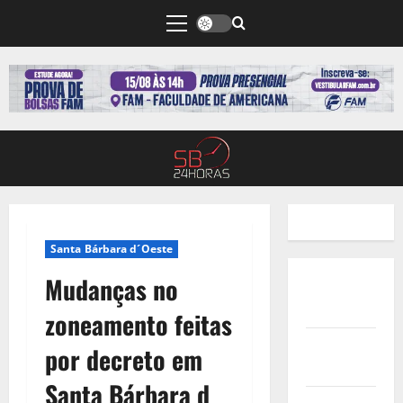
Santa Bárbara d´Oeste
Mudanças no
Quem
Somos
zoneamento feitas
Termos de
por decreto em
Uso
Santa Bárbara d