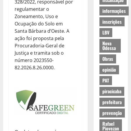
fiscalização
328/2022, responsável por
regulamentar o
informações
Zoneamento, Uso e
inscrições
Ocupação do Solo em
Santa Bárbara d’Oeste. A
LBV
ação foi proposta pela
Nova
Procuradoria-Geral de
Odessa
Justiça e tramita sob o
Obras
número 2023550-
82.2026.8.26.0000.
opinião
PAT
piracicaba
prefeitura
prevenção
Rafael
Piovezan