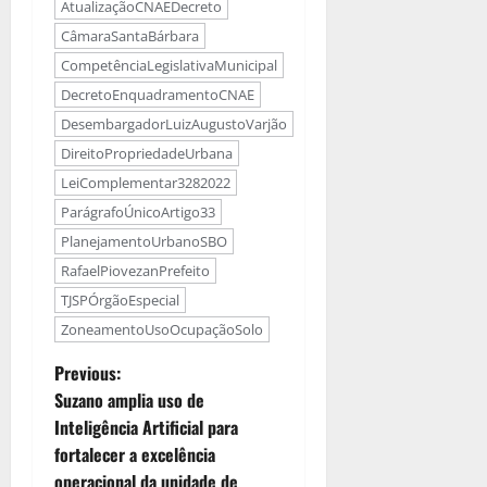
AtualizaçãoCNAEDecreto
CâmaraSantaBárbara
CompetênciaLegislativaMunicipal
DecretoEnquadramentoCNAE
DesembargadorLuizAugustoVarjão
DireitoPropriedadeUrbana
LeiComplementar3282022
ParágrafoÚnicoArtigo33
PlanejamentoUrbanoSBO
RafaelPiovezanPrefeito
TJSPÓrgãoEspecial
ZoneamentoUsoOcupaçãoSolo
Previous:
Suzano amplia uso de
Inteligência Artificial para
fortalecer a excelência
operacional da unidade de