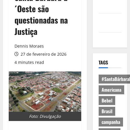
Política de
´Oeste são
Privacidade
questionadas na
Política de
Cookies
Justiça
Expediente
Dennis Moraes
27 de fevereiro de 2026
TAGS
4 minutes read
#SantaBárbara
Americana
Bebel
Brasil
Foto: Divulgação
campanha