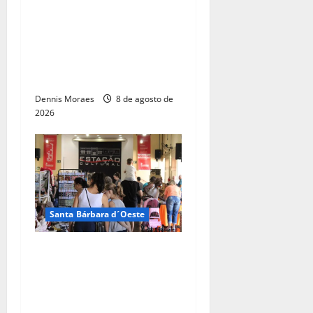
promove capacitação
técnica e projeta economia
anual de mais de R$ 300
mil com eficiência
energética
Dennis Moraes
8 de agosto de
2026
Santa Bárbara d´Oeste
Dia dos Pais terá manhã
especial com artesanato,
gastronomia e flashback na
Estação Cultural de Santa