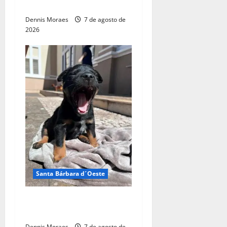
Bárbara
Dennis Moraes
7 de agosto de
2026
Santa Bárbara d´Oeste
Adote um Pet do Tivoli terá
nova edição neste sábado
Dennis Moraes
7 de agosto de