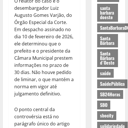
O relator do caso é o
santa
desembargador Luiz
barbara
Augusto Gomes Varjão, do
doeste
Órgão Especial da Corte.
SantaBarbaraD
Em despacho assinado no
dia 10 de fevereiro de 2026,
Santa
Bárbara
ele determinou que o
prefeito e o presidente da
Santa
Bárbara
Câmara Municipal prestem
d´Oeste
informações no prazo de
30 dias. Não houve pedido
saúde
de liminar, o que mantém a
SaúdePública
norma em vigor até
julgamento definitivo.
SB24Horas
SBO
O ponto central da
sbocity
controvérsia está no
parágrafo único do artigo
solidariedade