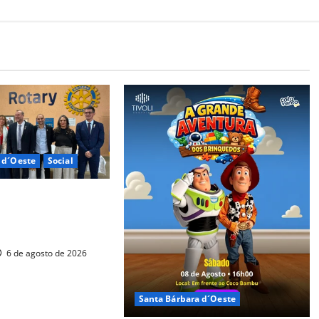
 d´Oeste
Social
ta Bárbara d’Oeste
ção social com posse
 associados
6 de agosto de 2026
Santa Bárbara d´Oeste