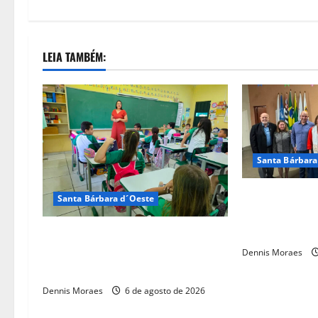
LEIA TAMBÉM:
Santa Bárbara
Rotary de San
Santa Bárbara d´Oeste
fortalece atua
de três novos
Santa Bárbara d’Oeste alcança
maior nota do IDEB no período
Dennis Moraes
pós-pandemia
Dennis Moraes
6 de agosto de 2026