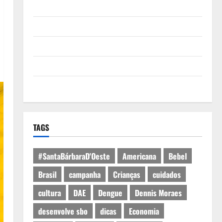
Quem Somos
Termos de Uso
Política de Privacidade
Política de Cookies
Expediente
TAGS
#SantaBárbaraD'Oeste
Americana
Bebel
Brasil
campanha
Crianças
cuidados
cultura
DAE
Dengue
Dennis Moraes
desenvolve sbo
dicas
Economia