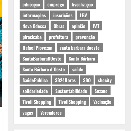
educação
emprego
fiscalização
informações
inscrições
LBV
Nova Odessa
Obras
opinião
PAT
piracicaba
prefeitura
prevenção
Rafael Piovezan
santa barbara doeste
SantaBarbaraDOeste
Santa Bárbara
Santa Bárbara d´Oeste
saúde
SaúdePública
SB24Horas
SBO
sbocity
solidariedade
Sustentabilidade
Suzano
Tivoli Shopping
TivoliShopping
Vacinação
vagas
Vereadores