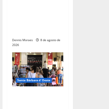
DAE de Santa Bárbara
promove capacitação
técnica e projeta economia
anual de mais de R$ 300
mil com eficiência
energética
Dennis Moraes
8 de agosto de
2026
Santa Bárbara d´Oeste
Dia dos Pais terá manhã
especial com artesanato,
gastronomia e flashback na