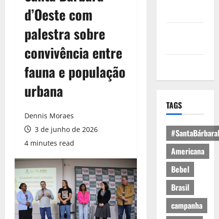
Política de
d’Oeste com
Privacidade
palestra sobre
Política de
Cookies
convivência entre
Expediente
fauna e população
urbana
TAGS
Dennis Moraes
3 de junho de 2026
#SantaBárbara
4 minutes read
Americana
Bebel
Brasil
campanha