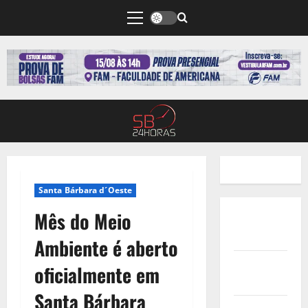
Santa Bárbara d´Oeste
Mês do Meio
Quem
Somos
Ambiente é aberto
Termos de
oficialmente em
Uso
Santa Bárbara