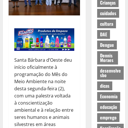
Crianças
cuidados
cultura
DAE
Dengue
Dennis
Moraes
Santa Bárbara d’Oeste deu
início oficialmente à
desenvolve
programação do Mês do
sbo
Meio Ambiente na noite
dicas
desta segunda-feira (2),
com uma palestra voltada
Economia
à conscientização
educação
ambiental e à relação entre
seres humanos e animais
emprego
silvestres em áreas