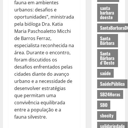
fauna em ambientes
santa
urbanos: desafios e
barbara
oportunidades”, ministrada
doeste
pela bióloga Dra. Katia
SantaBarbaraD
Maria Paschoaletto Micchi
Santa
de Barros Ferraz,
Bárbara
especialista reconhecida na
área. Durante o encontro,
Santa
Bárbara
foram discutidos os
d´Oeste
desafios enfrentados pelas
saúde
cidades diante do avanço
urbano e a necessidade de
SaúdePública
desenvolver estratégias
SB24Horas
que permitam uma
convivência equilibrada
SBO
entre a população e a
sbocity
fauna silvestre.
solidariedade