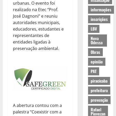
fiscalização
urbanas. O evento foi
informações
realizado na Etec “Prof.
José Dagnoni” e reuniu
inscrições
autoridades municipais,
LBV
educadores, estudantes e
representantes de
Nova
entidades ligadas à
Odessa
preservação ambiental.
Obras
opinião
PAT
piracicaba
prefeitura
prevenção
A abertura contou com a
Rafael
palestra “Coexistir com a
Piovezan