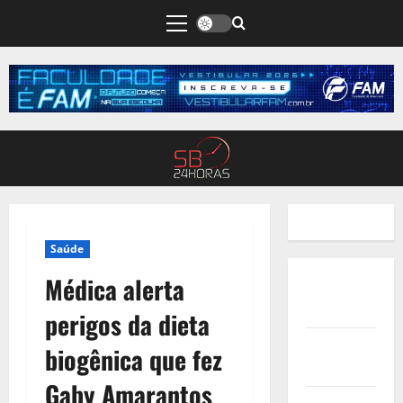
Saúde
Médica alerta
Quem
Somos
perigos da dieta
Termos de
biogênica que fez
Uso
Gaby Amarantos