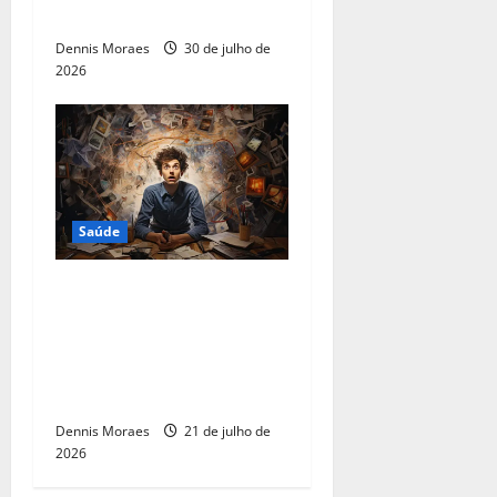
médica para o uso do Ozivy
Dennis Moraes
30 de julho de
2026
Saúde
Quase 1 em cada 2 adultos
com autismo também tem
TDAH ao longo da vida: por
que a combinação muda o
diagnóstico na fase adulta
Dennis Moraes
21 de julho de
2026