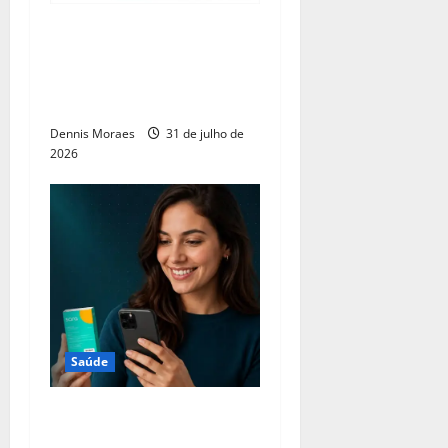
App brasileiro ajuda
meninas pelo mundo a
aprender como lidar com a
menstruação e puberdade
Dennis Moraes
31 de julho de
2026
Saúde
Bulário da EMS reforça
importância da prescrição