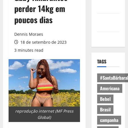
Política de
perder 14kg em
Privacidade
poucos dias
Política de
Cookies
Dennis Moraes
Expediente
18 de setembro de 2023
3 minutes read
TAGS
#SantaBárbara
Americana
Bebel
Brasil
reprodução internet (MF Press
Global)
campanha