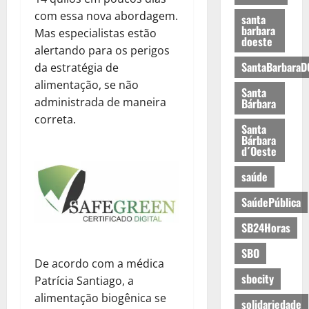
com essa nova abordagem.
santa
barbara
Mas especialistas estão
doeste
alertando para os perigos
SantaBarbaraD
da estratégia de
alimentação, se não
Santa
administrada de maneira
Bárbara
correta.
Santa
Bárbara
d´Oeste
saúde
SaúdePública
SB24Horas
SBO
De acordo com a médica
sbocity
Patrícia Santiago, a
alimentação biogênica se
solidariedade