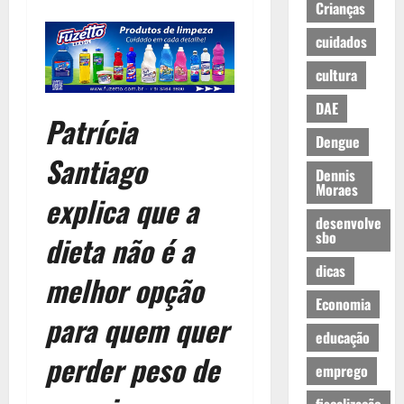
Crianças
cuidados
cultura
DAE
Patrícia
Dengue
Santiago
Dennis
Moraes
explica que a
desenvolve
sbo
dieta não é a
dicas
melhor opção
Economia
para quem quer
educação
perder peso de
emprego