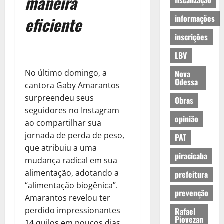
maneira
fiscalização
informações
eficiente
inscrições
LBV
No último domingo, a
Nova
Odessa
cantora Gaby Amarantos
surpreendeu seus
Obras
seguidores no Instagram
opinião
ao compartilhar sua
jornada de perda de peso,
PAT
que atribuiu a uma
piracicaba
mudança radical em sua
alimentação, adotando a
prefeitura
“alimentação biogênica”.
prevenção
Amarantos revelou ter
perdido impressionantes
Rafael
Piovezan
14 quilos em poucos dias