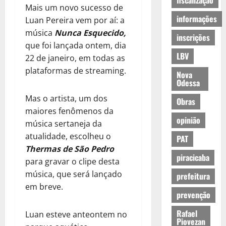
fiscalização
Mais um novo sucesso de
informações
Luan Pereira vem por aí: a
música
Nunca Esquecido,
inscrições
que foi lançada ontem, dia
LBV
22 de janeiro, em todas as
plataformas de streaming.
Nova
Odessa
Mas o artista, um dos
Obras
maiores fenômenos da
opinião
música sertaneja da
atualidade, escolheu o
PAT
Thermas de São Pedro
piracicaba
para gravar o clipe desta
música, que será lançado
prefeitura
em breve.
prevenção
Rafael
Luan esteve anteontem no
Piovezan