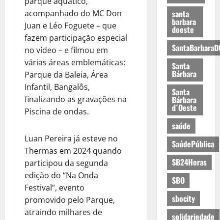
parque aquático,
acompanhado do MC Don
santa
barbara
Juan e Léo Foguete – que
doeste
fazem participação especial
SantaBarbaraD
no vídeo – e filmou em
várias áreas emblemáticas:
Santa
Bárbara
Parque da Baleia, Área
Infantil, Bangalôs,
Santa
finalizando as gravações na
Bárbara
d´Oeste
Piscina de ondas.
saúde
Luan Pereira já esteve no
SaúdePública
Thermas em 2024 quando
SB24Horas
participou da segunda
edição do “Na Onda
SBO
Festival”, evento
sbocity
promovido pelo Parque,
atraindo milhares de
solidariedade