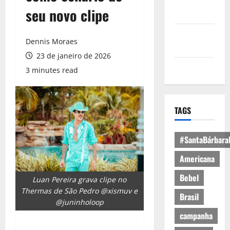
Política de
seu novo clipe
Privacidade
Política de
Dennis Moraes
Cookies
23 de janeiro de 2026
Expediente
3 minutes read
TAGS
#SantaBárbara
Americana
Bebel
Luan Pereira grava clipe no
Thermas de São Pedro @xismuv e
Brasil
@juninholoop
campanha