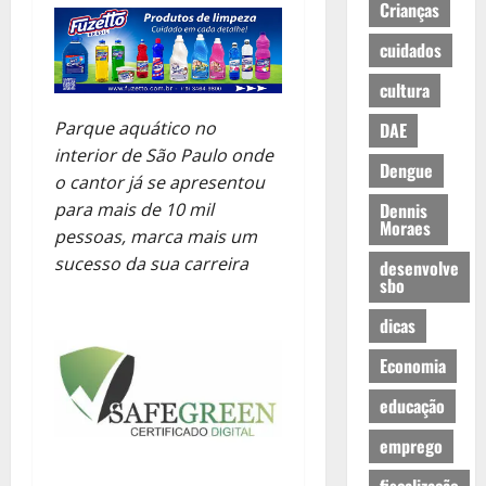
Crianças
cuidados
cultura
Parque aquático no
DAE
interior de São Paulo onde
Dengue
o cantor já se apresentou
para mais de 10 mil
Dennis
Moraes
pessoas, marca mais um
sucesso da sua carreira
desenvolve
sbo
dicas
Economia
educação
emprego