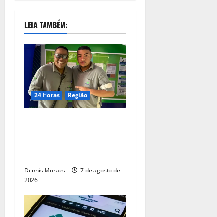
LEIA TAMBÉM:
24 Horas
Região
Dia dos Pais – Pai e filho
compartilham propósito e
constroem histórias na
Suzano, em Limeira (SP)
Dennis Moraes
7 de agosto de
2026