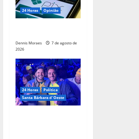
24 Horas
Opinião
O PIX não é um pecado do
comércio exterior brasileiro
Dennis Moraes
7 de agosto de
2026
24 Horas
Política
Santa Bárbara d´Oeste
Com André do Prado, Felipe
Sanches amplia articulação
e consolida espaço na
direita paulista