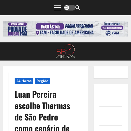
24 Horas
Região
Luan Pereira
Quem
Somos
escolhe Thermas
Termos de
de São Pedro
Uso
como cenário de