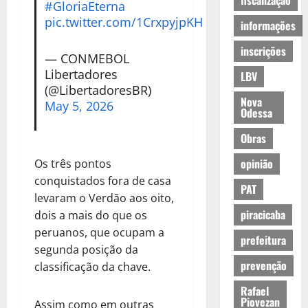
fiscalização
#GloriaEterna
pic.twitter.com/1CrxpyjpKH
informações
inscrições
— CONMEBOL
Libertadores
LBV
(@LibertadoresBR)
Nova
May 5, 2026
Odessa
Obras
opinião
Os três pontos
conquistados fora de casa
PAT
levaram o Verdão aos oito,
piracicaba
dois a mais do que os
peruanos, que ocupam a
prefeitura
segunda posição da
prevenção
classificação da chave.
Rafael
Piovezan
Assim como em outras