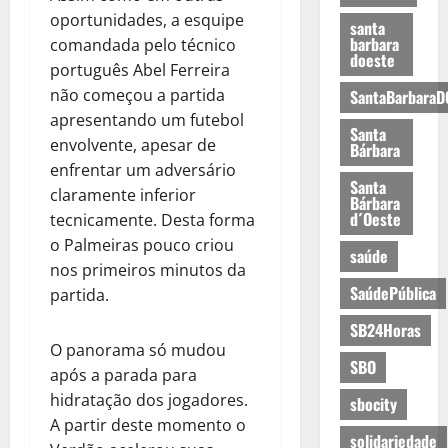
oportunidades, a esquipe
santa
barbara
comandada pelo técnico
doeste
português Abel Ferreira
não começou a partida
SantaBarbaraD
apresentando um futebol
Santa
envolvente, apesar de
Bárbara
enfrentar um adversário
Santa
claramente inferior
Bárbara
d´Oeste
tecnicamente. Desta forma
o Palmeiras pouco criou
saúde
nos primeiros minutos da
SaúdePública
partida.
SB24Horas
O panorama só mudou
SBO
após a parada para
hidratação dos jogadores.
sbocity
A partir deste momento o
solidariedade