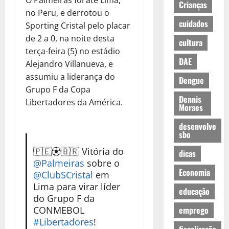
O Palmeiras foi até Lima,
Crianças
no Peru, e derrotou o
cuidados
Sporting Cristal pelo placar
de 2 a 0, na noite desta
cultura
terça-feira (5) no estádio
DAE
Alejandro Villanueva, e
assumiu a liderança do
Dengue
Grupo F da Copa
Dennis
Libertadores da América.
Moraes
desenvolve
sbo
🇵🇪⚽🇧🇷 Vitória do
dicas
@Palmeiras
sobre o
Economia
@ClubSCristal
em
Lima para virar líder
educação
do Grupo F da
CONMEBOL
emprego
#Libertadores
!