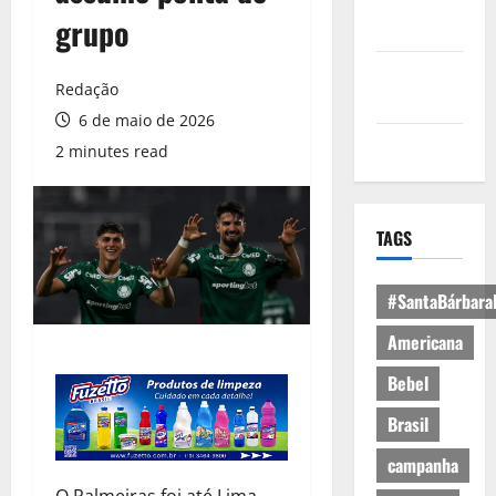
Política de
grupo
Privacidade
Política de
Redação
Cookies
6 de maio de 2026
Expediente
2 minutes read
TAGS
#SantaBárbara
Americana
Bebel
Brasil
campanha