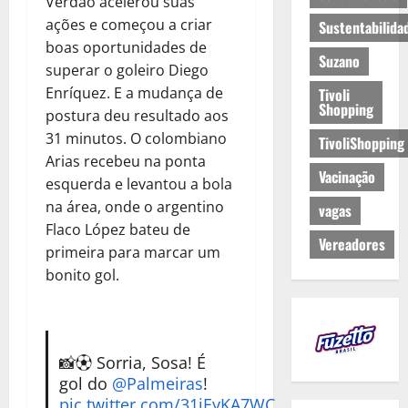
Verdão acelerou suas
ações e começou a criar
Sustentabilida
boas oportunidades de
Suzano
superar o goleiro Diego
Enríquez. E a mudança de
Tivoli
Shopping
postura deu resultado aos
31 minutos. O colombiano
TivoliShopping
Arias recebeu na ponta
Vacinação
esquerda e levantou a bola
na área, onde o argentino
vagas
Flaco López bateu de
Vereadores
primeira para marcar um
bonito gol.
📸⚽ Sorria, Sosa! É
gol do
@Palmeiras
!
pic.twitter.com/31jEyKA7WC