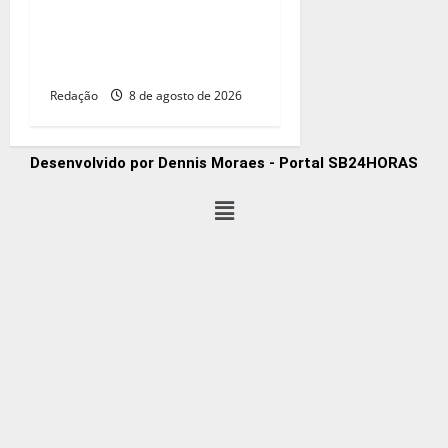
Familiares celebram legado
de primeira medalha
paralímpica do Brasil
Redação
8 de agosto de 2026
Desenvolvido por Dennis Moraes - Portal SB24HORAS