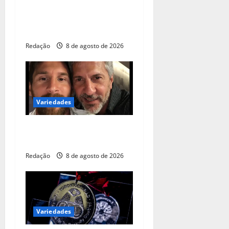
Lorrane Oliveira e Caio
Souza são ouro no
Brasileiro de Ginástica
Redação
8 de agosto de 2026
Variedades
Pai de Lionel Messi morre
aos 68 anos na Argentina
Redação
8 de agosto de 2026
Variedades