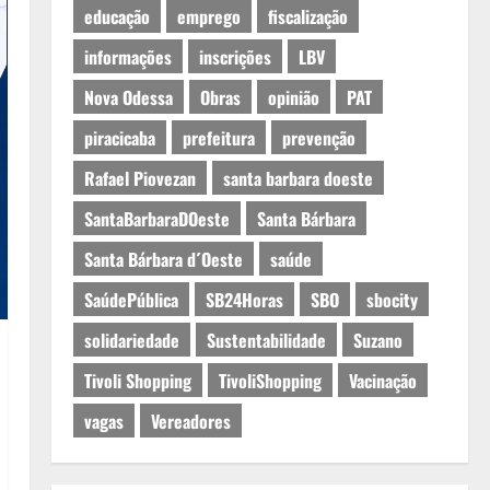
educação
emprego
fiscalização
informações
inscrições
LBV
Nova Odessa
Obras
opinião
PAT
piracicaba
prefeitura
prevenção
Rafael Piovezan
santa barbara doeste
SantaBarbaraDOeste
Santa Bárbara
Santa Bárbara d´Oeste
saúde
SaúdePública
SB24Horas
SBO
sbocity
solidariedade
Sustentabilidade
Suzano
Tivoli Shopping
TivoliShopping
Vacinação
vagas
Vereadores