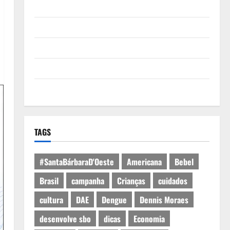
Quem Somos
Termos de Uso
Política de Privacidade
Política de Cookies
Expediente
TAGS
#SantaBárbaraD'Oeste
Americana
Bebel
Brasil
campanha
Crianças
cuidados
cultura
DAE
Dengue
Dennis Moraes
desenvolve sbo
dicas
Economia