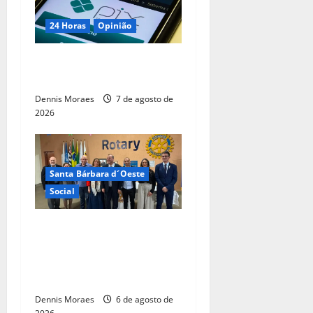
24 Horas
Opinião
O PIX não é um pecado do
comércio exterior brasileiro
Dennis Moraes
7 de agosto de
2026
Santa Bárbara d´Oeste
Social
Rotary de Santa Bárbara
d’Oeste fortalece atuação
social com posse de três
novos associados
Dennis Moraes
6 de agosto de