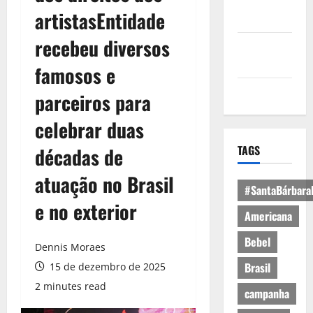
Política de
artistasEntidade
Privacidade
recebeu diversos
Política de
Cookies
famosos e
Expediente
parceiros para
celebrar duas
TAGS
décadas de
atuação no Brasil
#SantaBárbara
e no exterior
Americana
Bebel
Dennis Moraes
Brasil
15 de dezembro de 2025
2 minutes read
campanha