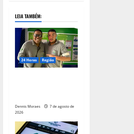
LEIA TAMBÉM:
24 Horas
Região
Dia dos Pais – Pai e filho
compartilham propósito e
constroem histórias na
Suzano, em Limeira (SP)
Dennis Moraes
7 de agosto de
2026