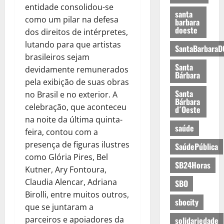
entidade consolidou-se
santa
como um pilar na defesa
barbara
doeste
dos direitos de intérpretes,
lutando para que artistas
SantaBarbaraD
brasileiros sejam
Santa
devidamente remunerados
Bárbara
pela exibição de suas obras
Santa
no Brasil e no exterior. A
Bárbara
celebração, que aconteceu
d´Oeste
na noite da última quinta-
saúde
feira, contou com a
presença de figuras ilustres
SaúdePública
como Glória Pires, Bel
SB24Horas
Kutner, Ary Fontoura,
Claudia Alencar, Adriana
SBO
Birolli, entre muitos outros,
sbocity
que se juntaram a
parceiros e apoiadores da
solidariedade