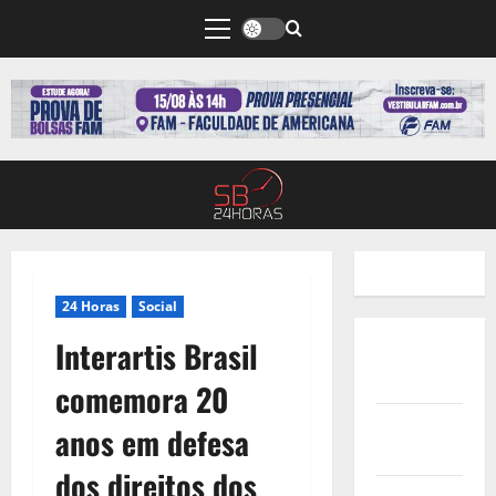
24 Horas
Social
Interartis Brasil
Quem
Somos
comemora 20
Termos de
anos em defesa
Uso
dos direitos dos