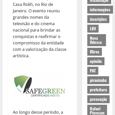
fiscalização
Casa Rokh, no Rio de
informações
Janeiro. O evento reuniu
grandes nomes da
inscrições
televisão e do cinema
LBV
nacional para brindar as
conquistas e reafirmar o
Nova
Odessa
compromisso da entidade
com a valorização da classe
Obras
artística.
opinião
PAT
piracicaba
prefeitura
prevenção
Rafael
Ao longo desse período, a
Piovezan