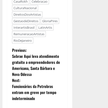
CasaRokh
Celebracao
CulturaNacional
DireitosDosArtistas
GestaodeDireitos
GloriaPires
InterartisBrasil
LatinArtis
RemuneracaoArtistas
RioDeJaneiro
Previous:
Sebrae Aqui leva atendimento
gratuito a empreendedores de
Americana, Santa Bárbara e
Nova Odessa
Next:
Funcionários da Petrobras
entram em greve por tempo
indeterminado