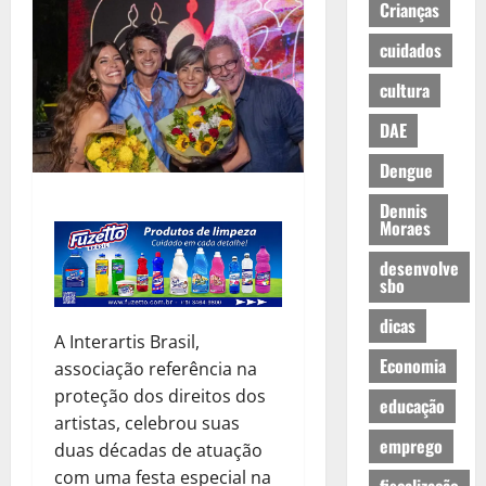
Crianças
cuidados
cultura
DAE
Dengue
Dennis
Moraes
desenvolve
sbo
dicas
A Interartis Brasil,
Economia
associação referência na
proteção dos direitos dos
educação
artistas, celebrou suas
emprego
duas décadas de atuação
com uma festa especial na