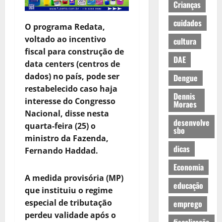
Crianças
cuidados
O programa Redata,
voltado ao incentivo
cultura
fiscal para construção de
DAE
data centers (centros de
dados) no país, pode ser
Dengue
restabelecido caso haja
Dennis
interesse do Congresso
Moraes
Nacional, disse nesta
desenvolve
quarta-feira (25) o
sbo
ministro da Fazenda,
dicas
Fernando Haddad.
Economia
A medida provisória (MP)
educação
que instituiu o regime
especial de tributação
emprego
perdeu validade após o