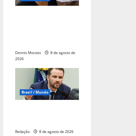
Lei Maria da Penha
completa 20 anos como
marco na proteção às
mulheres, mas violência
ainda desafia o país
Dennis Moraes
8 de agosto de
2026
Brasil / Mundo
Durigan diz que aumento da
dívida decorre dos juros,
não dos gastos
Redação
8 de agosto de 2026