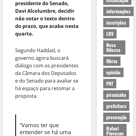
fiscalização
presidente do Senado,
Davi Alcolumbre, decidir
informações
não votar o texto dentro
inscrições
do prazo, que acaba nesta
LBV
quarta.
Nova
Odessa
Segundo Haddad, o
governo agora buscará
Obras
diálogo com os presidentes
opinião
da Câmara dos Deputados
e do Senado para avaliar se
PAT
há espaço para retomar a
piracicaba
proposta.
prefeitura
prevenção
“Vamos ter que
Rafael
entender se há uma
Piovezan