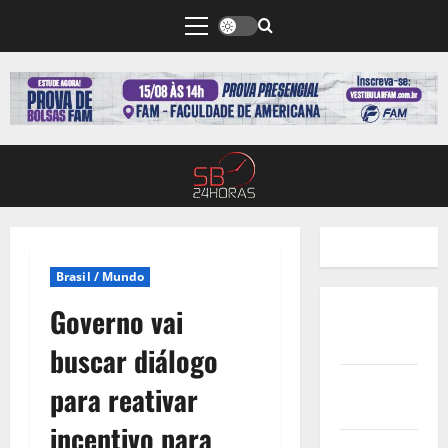
Brasil / Mundo
Governo vai
Quem
Somos
buscar diálogo
Termos de
para reativar
Uso
incentivo para