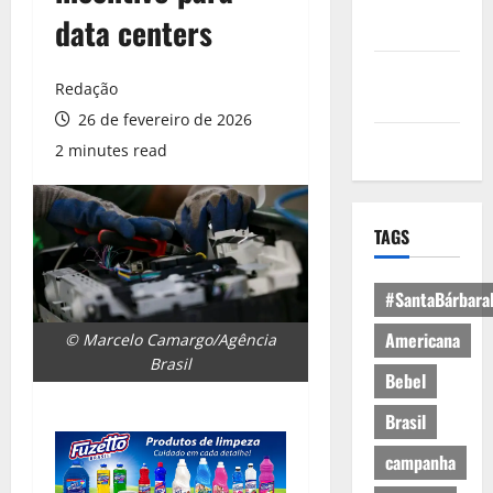
Política de
data centers
Privacidade
Política de
Redação
Cookies
26 de fevereiro de 2026
Expediente
2 minutes read
TAGS
#SantaBárbara
Americana
© Marcelo Camargo/Agência
Brasil
Bebel
Brasil
campanha