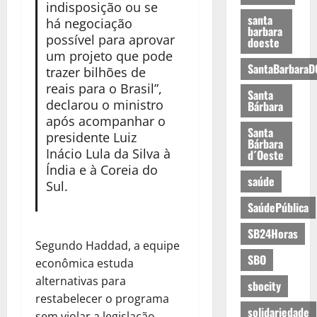
indisposição ou se
santa
há negociação
barbara
possível para aprovar
doeste
um projeto que pode
SantaBarbaraD
trazer bilhões de
reais para o Brasil”,
Santa
declarou o ministro
Bárbara
após acompanhar o
Santa
presidente Luiz
Bárbara
Inácio Lula da Silva à
d´Oeste
Índia e à Coreia do
saúde
Sul.
SaúdePública
SB24Horas
Segundo Haddad, a equipe
SBO
econômica estuda
alternativas para
sbocity
restabelecer o programa
solidariedade
sem violar a legislação