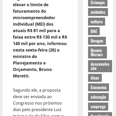
Crianças
elevar o limite de
faturamento do
cuidados
microempreendedor
cultura
individual (MEI) dos
atuais R$ 81 mil para a
DAE
faixa entre R$ 130 mil e R$
Dengue
140 mil por ano, informou
nesta sexta-feira (26) o
Dennis
Moraes
ministro do
Planejamento e
desenvolve
sbo
Orçamento, Bruno
Moretti.
dicas
Economia
Segundo ele, a proposta
deve ser enviada ao
educação
Congresso nos próximos
emprego
dias pelo presidente Luiz