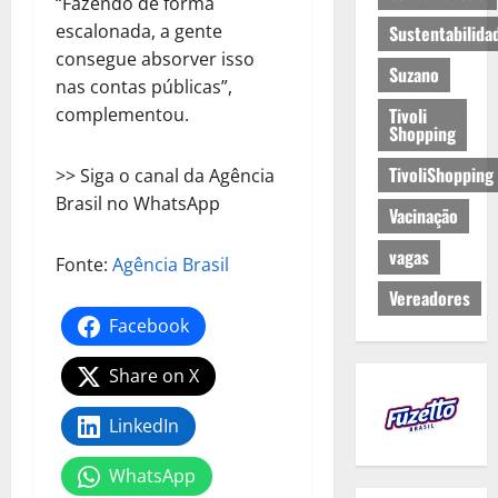
“Fazendo de forma
escalonada, a gente
Sustentabilida
consegue absorver isso
Suzano
nas contas públicas”,
complementou.
Tivoli
Shopping
TivoliShopping
>> Siga o canal da Agência
Brasil no WhatsApp
Vacinação
vagas
Fonte:
Agência Brasil
Vereadores
Facebook
Share on X
LinkedIn
WhatsApp