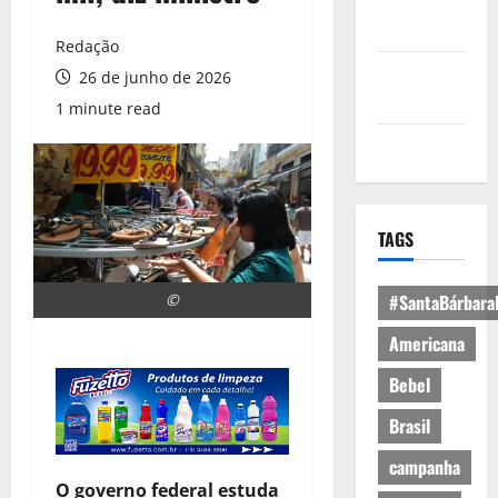
Política de
Privacidade
Redação
Política de
26 de junho de 2026
Cookies
1 minute read
Expediente
TAGS
©
#SantaBárbara
Americana
Bebel
Brasil
campanha
O governo federal estuda