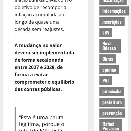
fiscalização
Inácio Lula da Silva, com o
objetivo de recompor a
informações
inflação acumulada ao
inscrições
longo de quase uma
década sem reajustes.
LBV
Nova
A mudança no valor
Odessa
deverá ser implementada
Obras
de forma escalonada
entre 2027 e 2028, de
opinião
forma a evitar
PAT
comprometer o equilíbrio
das contas públicas.
piracicaba
prefeitura
prevenção
“Esta é uma pauta
Rafael
legítima, porque o
Piovezan
teto [do MEI] está