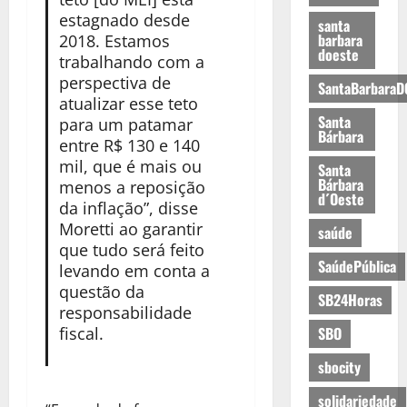
estagnado desde
santa
barbara
2018. Estamos
doeste
trabalhando com a
perspectiva de
SantaBarbaraD
atualizar esse teto
Santa
para um patamar
Bárbara
entre R$ 130 e 140
mil, que é mais ou
Santa
Bárbara
menos a reposição
d´Oeste
da inflação”, disse
Moretti ao garantir
saúde
que tudo será feito
SaúdePública
levando em conta a
questão da
SB24Horas
responsabilidade
fiscal.
SBO
sbocity
solidariedade