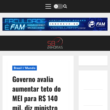
Brasil / Mundo
Governo avalia
Quem
Somos
aumentar teto do
Termos de
MEI para R$ 140
Uso
mil, diz ministro