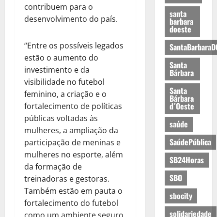
contribuem para o
santa
desenvolvimento do país.
barbara
doeste
“Entre os possíveis legados
SantaBarbaraD
estão o aumento do
Santa
investimento e da
Bárbara
visibilidade no futebol
Santa
feminino, a criação e o
Bárbara
d´Oeste
fortalecimento de políticas
públicas voltadas às
saúde
mulheres, a ampliação da
SaúdePública
participação de meninas e
mulheres no esporte, além
SB24Horas
da formação de
SBO
treinadoras e gestoras.
Também estão em pauta o
sbocity
fortalecimento do futebol
solidariedade
como um ambiente seguro,