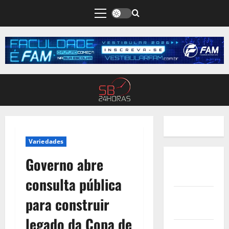
Variedades
Governo abre
Quem
Somos
consulta pública
Termos de
para construir
Uso
legado da Copa de