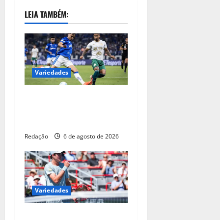
LEIA TAMBÉM:
Variedades
Maiores campeões, Cruzeiro
e Grêmio vão às quartas da
Copa do Brasil
Redação
6 de agosto de 2026
Variedades
João Fonseca supera