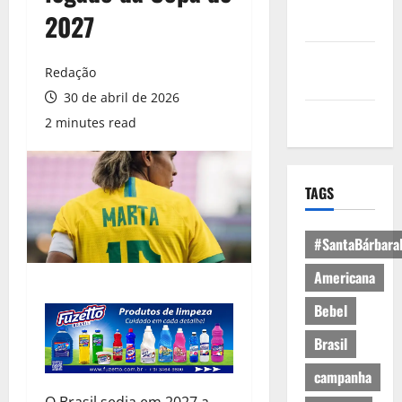
Política de
2027
Privacidade
Política de
Redação
Cookies
30 de abril de 2026
Expediente
2 minutes read
TAGS
#SantaBárbara
Americana
Bebel
Brasil
campanha