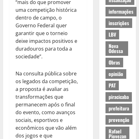
fiscalização
“mais do que promover
uma competição histórica
informações
dentro de campo, o
inscrições
Governo Federal quer
garantir que o torneio
LBV
deixe impactos positivos e
Nova
duradouros para toda a
Odessa
sociedade”.
Obras
Na consulta pública sobre
opinião
os legados da competição,
PAT
a proposta é avaliar as
piracicaba
transformações que
permanecem após o final
prefeitura
do evento, como avanços
prevenção
sociais, esportivos e
econômicos que vão além
Rafael
dos jogos e que
Piovezan