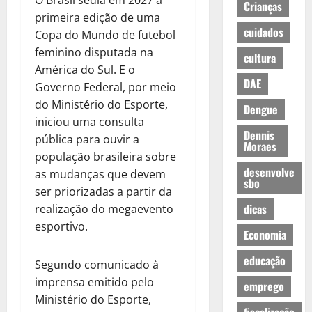
O Brasil sedia em 2027 a
Crianças
primeira edição de uma
cuidados
Copa do Mundo de futebol
feminino disputada na
cultura
América do Sul. E o
DAE
Governo Federal, por meio
do Ministério do Esporte,
Dengue
iniciou uma consulta
Dennis
pública para ouvir a
Moraes
população brasileira sobre
desenvolve
as mudanças que devem
sbo
ser priorizadas a partir da
dicas
realização do megaevento
esportivo.
Economia
educação
Segundo comunicado à
imprensa emitido pelo
emprego
Ministério do Esporte,