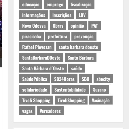
educação
emprego
fiscalização
informações
inscrições
LBV
Nova Odessa
Obras
opinião
PAT
piracicaba
prefeitura
prevenção
Rafael Piovezan
santa barbara doeste
SantaBarbaraDOeste
Santa Bárbara
Santa Bárbara d´Oeste
saúde
SaúdePública
SB24Horas
SBO
sbocity
solidariedade
Sustentabilidade
Suzano
Tivoli Shopping
TivoliShopping
Vacinação
vagas
Vereadores