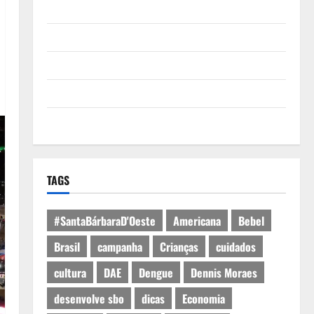
Quem Somos
Termos de Uso
Política de Privacidade
Política de Cookies
Expediente
TAGS
#SantaBárbaraD'Oeste
Americana
Bebel
Brasil
campanha
Crianças
cuidados
cultura
DAE
Dengue
Dennis Moraes
desenvolve sbo
dicas
Economia