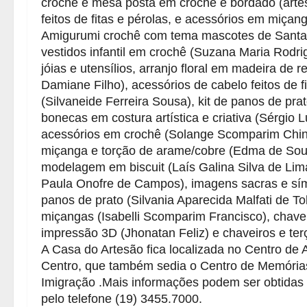
crochê e mesa posta em crochê e bordado (arte
feitos de fitas e pérolas, e acessórios em miçang
Amigurumi crochê com tema mascotes de Santa B
vestidos infantil em crochê (Suzana Maria Rodri
jóias e utensílios, arranjo floral em madeira d
Damiane Filho), acessórios de cabelo feitos de f
(Silvaneide Ferreira Sousa), kit de panos de pra
bonecas em costura artística e criativa (Sérgio 
acessórios em crochê (Solange Scomparim Chinc
miçanga e torção de arame/cobre (Edma de Souz
modelagem em biscuit (Laís Galina Silva de Lim
Paula Onofre de Campos), imagens sacras e símb
panos de prato (Silvania Aparecida Malfati de T
miçangas (Isabelli Scomparim Francisco), chave
impressão 3D (Jhonatan Feliz) e chaveiros e terç
A Casa do Artesão fica localizada no Centro de 
Centro, que também sedia o Centro de Memórias 
Imigração .Mais informações podem ser obtidas 
pelo telefone (19) 3455.7000.