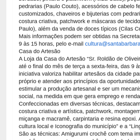
pedrarias (Paulo Couto), acessórios de cabelo fe
customizados, chaveiros e bijuterias com pedrar
costura criativa, patchwork e máscaras de teci
Paulo), além da venda de doces típicos (Cilas C
Mais informações podem ser obtidas na Secretar
9 às 15 horas, pelo e-mail
cultura@santabarbara
Casa do Artesão
A Loja da Casa do Artesão “Sr. Roldão de Olivei
até o final do mês de terça a sexta-feira, das 9
iniciativa valoriza habilitar artesãos da cidade
próprio e atender aos princípios da oportunidade
estimular a produção artesanal e ser um mecan
social, na medida em que gera emprego e renda
Confeccionadas em diversas técnicas, destacam-
costura criativa e artística, patchwork, montagem 
miçanga e macramê, carpintaria e resina epoxi. A
cultura local e Iconografia do município” e a “L
São as técnicas: Amigurumi crochê com tema im