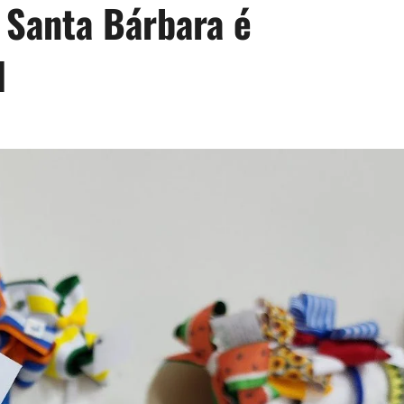
 Santa Bárbara é
1
d