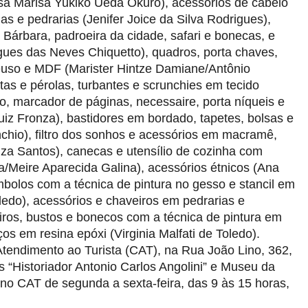
sã Marisa Yukiko Ueda Okuro), acessórios de cabelo
as e pedrarias (Jenifer Joice da Silva Rodrigues),
árbara, padroeira da cidade, safari e bonecas, e
gues das Neves Chiquetto), quadros, porta chaves,
e reuso e MDF (Marister Hintze Damiane/Antônio
itas e pérolas, turbantes e scrunchies em tecido
to, marcador de páginas, necessaire, porta níqueis e
Luiz Fronza), bastidores em bordado, tapetes, bolsas e
hio), filtro dos sonhos e acessórios em macramê,
a Santos), canecas e utensílio de cozinha com
a/Meire Aparecida Galina), acessórios étnicos (Ana
olos com a técnica de pintura no gesso e stancil em
oledo), acessórios e chaveiros em pedrarias e
iros, bustos e bonecos com a técnica de pintura em
os em resina epóxi (Virginia Malfati de Toledo).
Atendimento ao Turista (CAT), na Rua João Lino, 362,
“Historiador Antonio Carlos Angolini” e Museu da
no CAT de segunda a sexta-feira, das 9 às 15 horas,