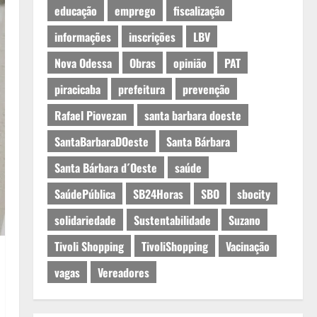
educação
emprego
fiscalização
informações
inscrições
LBV
Nova Odessa
Obras
opinião
PAT
piracicaba
prefeitura
prevenção
Rafael Piovezan
santa barbara doeste
SantaBarbaraDOeste
Santa Bárbara
Santa Bárbara d´Oeste
saúde
SaúdePública
SB24Horas
SBO
sbocity
solidariedade
Sustentabilidade
Suzano
Tivoli Shopping
TivoliShopping
Vacinação
vagas
Vereadores