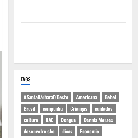
Quem Somos
Termos de Uso
Política de Privacidade
Política de Cookies
Expediente
TAGS
#SantaBárbaraD'Oeste
Americana
Bebel
Brasil
campanha
Crianças
cuidados
cultura
DAE
Dengue
Dennis Moraes
desenvolve sbo
dicas
Economia