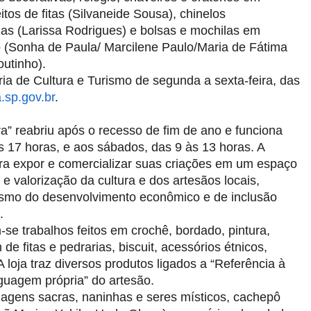
itos de fitas (Silvaneide Sousa), chinelos
ias (Larissa Rodrigues) e bolsas e mochilas em
do (Sonha de Paula/ Marcilene Paulo/Maria de Fátima
outinho).
ia de Cultura e Turismo de segunda a sexta-feira, das
.sp.gov.br
.
ra” reabriu após o recesso de fim de ano e funciona
 às 17 horas, e aos sábados, das 9 às 13 horas. A
 para expor e comercializar suas criações em um espaço
 e valorização da cultura e dos artesãos locais,
ismo do desenvolvimento econômico e de inclusão
.
se trabalhos feitos em crochê, bordado, pintura,
de fitas e pedrarias, biscuit, acessórios étnicos,
 loja traz diversos produtos ligados a “Referência à
inguagem própria” do artesão.
agens sacras, naninhas e seres místicos, cachepô